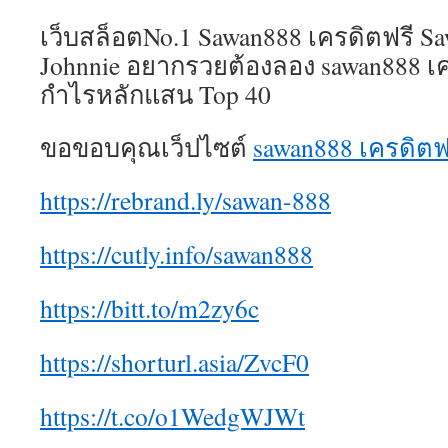
เว็บสล็อตNo.1 Sawan888 เครดิตฟรี Sa
Johnnie อยากรวยต้องลอง sawan888 เ
กำไรหลักแสน Top 40
ขอขอบคุณเว็ปไซต์
sawan888 เครดิตฟ
https://rebrand.ly/sawan-888
https://cutly.info/sawan888
https://bitt.to/m2zy6c
https://shorturl.asia/ZvcF0
https://t.co/o1WedgWJWt