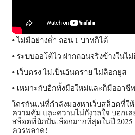
• ไม่มีอย่างต่ำ ถอน 1 บาทก็ได้
• ระบบออโต้ไว ฝากถอนจริงข้างในไม่กี
• เว็บตรง ไม่เป็นอันตราย ไม่ล็อกยูส
• เหมาะกับอีกทั้งมือใหม่และก็มืออาชี
ใครกันแน่ที่กำลังมองหาเว็บสล็อตที่ใ
ความคุ้ม และความไม่กังวลใจ บอกเลย
สล็อตที่นักปั่นเลือกมากที่สุดในปี 202
ควรพลาด!