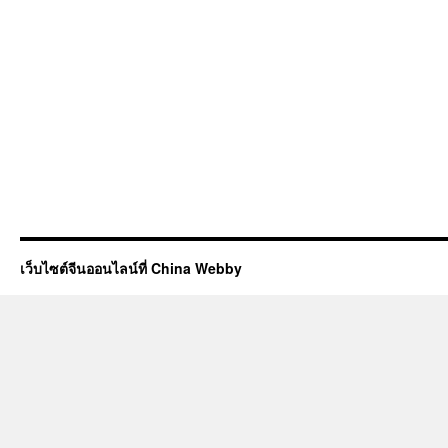
เว็บไซต์จีนออนไลน์ที่ China Webby