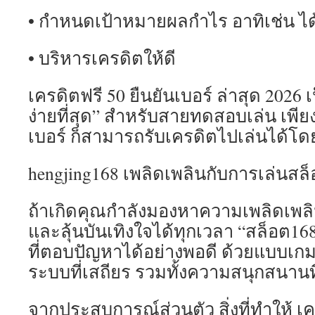
• กำหนดเป้าหมายผลกำไร อาทิเช่น ได
• บริหารเครดิตให้ดี
เครดิตฟรี 50 ยืนยันเบอร์ ล่าสุด 2026 เ
ง่ายที่สุด” สำหรับสายทดสอบเล่น เพีย
เบอร์ ก็สามารถรับเครดิตไปเล่นได้โด
hengjing168 เพลิดเพลินกับการเล่นสล็อต
ถ้าเกิดคุณกำลังมองหาความเพลิดเพลินที
และลุ้นบันเทิงใจได้ทุกเวลา “สล็อต168
ที่ตอบปัญหาได้อย่างพอดี ด้วยแบบเก
ระบบที่เสถียร รวมทั้งความสนุกสนานที
จากประสบการณ์ส่วนตัว สิ่งที่ทำให้ เค