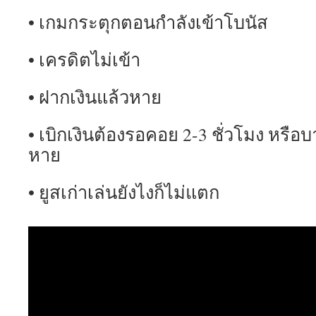
• เกมกระตุกตอนกำลังเข้าโบนัส
• เครดิตไม่เข้า
• ฝากเงินแล้วหาย
• เบิกเงินต้องรอคอย 2-3 ชั่วโมง หรือ
หาย
• ยูสเก่าเล่นยังไงก็ไม่แตก