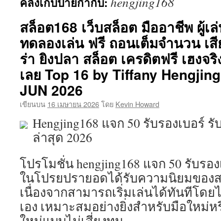
hengjing168
คลังเก็บป้ายกำกับ:
เนื้อหา
สล็อต168 เว็บสล็อต มืออาชีพ ผู้เล่
ทดลองเล่น ฟรี ถอนเต็มจำนวน เสี
ร่า ยิงปลา สล็อต เครดิตฟรี เฮงจริง
เลย Top 16 by Tiffany Hengji
JUN 2026
เขียนบน
16 เมษายน 2026
โดย
Kevin Howard
Hengjing168 แจก 50 รับรองเบอร์ รับ
ล่าสุด 2026
โปรโมชั่น hengjing168 แจก 50 รับรองเบ
ในโปรยปรายอดได้รับความนิยมของส
เนื่องจากสามารถเริ่มเล่นได้ทันทีโดยไม
เอง เหมาะสมอย่างยิ่งสำหรับมือใหม่หรื
ใหม่แบบไม่เสี่ยงทุน