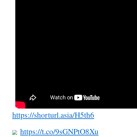
https://shorturl.asia/H5th6
https://t.co/9sGNPtO8Xu