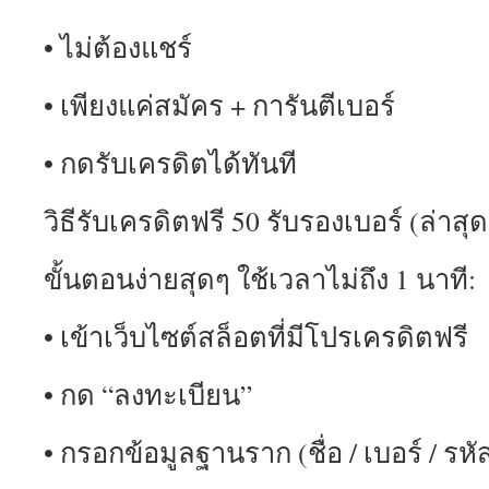
• ไม่ต้องแชร์
• เพียงแค่สมัคร + การันตีเบอร์
• กดรับเครดิตได้ทันที
วิธีรับเครดิตฟรี 50 รับรองเบอร์ (ล่าสุ
ขั้นตอนง่ายสุดๆ ใช้เวลาไม่ถึง 1 นาที:
• เข้าเว็บไซต์สล็อตที่มีโปรเครดิตฟรี
• กด “ลงทะเบียน”
• กรอกข้อมูลฐานราก (ชื่อ / เบอร์ / รหั