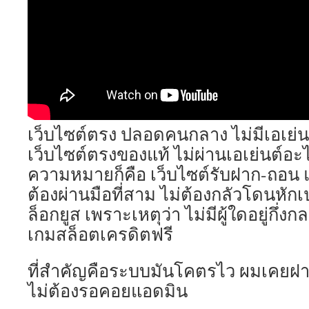
เว็บไซต์ตรง ปลอดคนกลาง ไม่มีเอเย่นต
เว็บไซต์ตรงของแท้ ไม่ผ่านเอเย่นต์อะ
ความหมายก็คือ เว็บไซต์รับฝาก-ถอน แ
ต้องผ่านมือที่สาม ไม่ต้องกลัวโดนหักเ
ล็อกยูส เพราะเหตุว่า ไม่มีผู้ใดอยู่กึ่
เกมสล็อตเครดิตฟรี
ที่สำคัญคือระบบมันโคตรไว ผมเคยฝากต
ไม่ต้องรอคอยแอดมิน