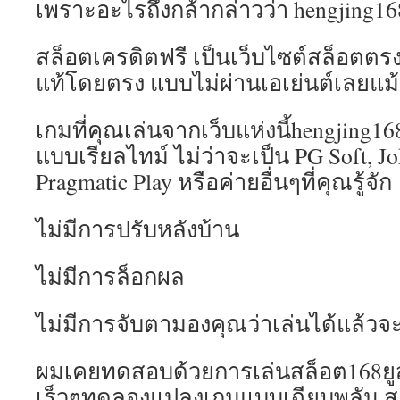
เพราะอะไรถึงกล้ากล่าวว่า hengjing168
เ
T
1
สล็อตเครดิตฟรี เป็นเว็บไซต์สล็อตตรงท
b
Ti
แท้โดยตรง แบบไม่ผ่านเอเย่นต์เลยแม้ก
H
1
เกมที่คุณเล่นจากเว็บแห่งนี้hengjing1
J
2
แบบเรียลไทม์ ไม่ว่าจะเป็น PG Soft, Jo
Pragmatic Play หรือค่ายอื่นๆที่คุณรู้จัก
ไม่มีการปรับหลังบ้าน
ไม่มีการล็อกผล
ไม่มีการจับตามองคุณว่าเล่นได้แล้วจะ
ผมเคยทดสอบด้วยการเล่นสล็อต168ยูสใ
เร็วๆทดลองแปลงเกมแบบเฉียบพลัน สล็