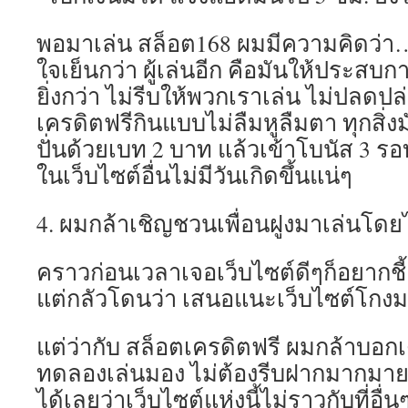
พอมาเล่น สล็อต168 ผมมีความคิดว่า…เ
ใจเย็นกว่า ผู้เล่นอีก คือมันให้ประสบก
ยิ่งกว่า ไม่รีบให้พวกเราเล่น ไม่ปลดป
เครดิตฟรีกินแบบไม่ลืมหูลืมตา ทุกสิ่
ปั่นด้วยเบท 2 บาท แล้วเข้าโบนัส 3 รอ
ในเว็บไซต์อื่นไม่มีวันเกิดขึ้นแน่ๆ
4. ผมกล้าเชิญชวนเพื่อนฝูงมาเล่นโดยไม่
คราวก่อนเวลาเจอเว็บไซต์ดีๆก็อยากชี
แต่กลัวโดนว่า เสนอแนะเว็บไซต์โก
แต่ว่ากับ สล็อตเครดิตฟรี ผมกล้าบอก
ทดลองเล่นมอง ไม่ต้องรีบฝากมากมาย เ
ได้เลยว่าเว็บไซต์แห่งนี้ไม่ราวกับที่อื่น