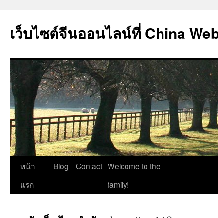
เว็บไซต์จีนออนไลน์ที่ China We
ข้าม
หน้า
Blog
Contact
Welcome to the
ไป
แรก
family!
ยัง