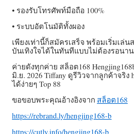
• รองรับโทรศัพท์มือถือ 100%
• ระบบอัตโนมัติทั้งผอง
เพียงเท่านี้ก็สมัครเสร็จ พร้อมเริ่มเล่น
บันเทิงใจได้ในทันทีแบบไม่ต้องรอนาน
ค่ายดังทุกค่าย สล็อต168 Hengjing16
มิ.ย. 2026 Tiffany ดูรีวิวจากลูกค้าจริ
ได้ง่ายๆ Top 88
ขอขอบพระคุณอ้างอิงจาก
สล็อต168
https://rebrand.ly/hengjing168-b
https://cutly.info/hengjing168-b