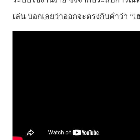
เล่น บอกเลยว่าออกจะตรงกับคำว่า “เฮ