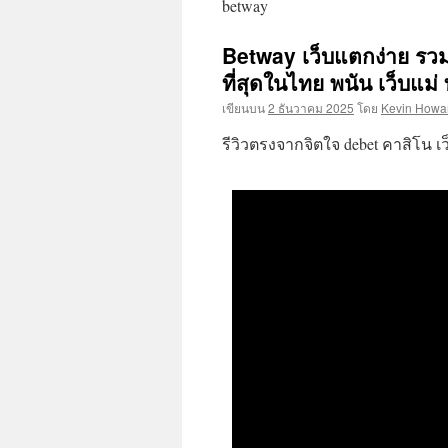
betway
เนื้อหา
Betway เว็บแตกง่าย รวม
ที่สุดในไทย พนัน เว็บแ
เขียนบน
2 ธันวาคม 2025
โดย
Kevin Howa
รีวิวตรงจากจิตใจ debet คาสิโน เว