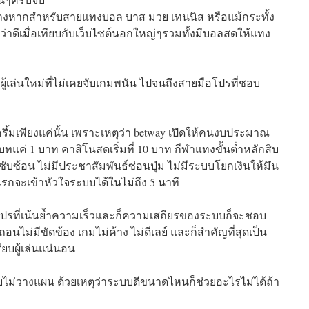
างหากสำหรับสายแทงบอล บาส มวย เทนนิส หรือแม้กระทั้ง
อว่าดีเมื่อเทียบกับเว็บไซต์นอกใหญ่ๆรวมทั้งมีบอลสดให้แทง
่ผู้เล่นใหม่ที่ไม่เคยจับเกมพนัน ไปจนถึงสายมือโปรที่ชอบ
ครึ้มเพียงแค่นั้น เพราะเหตุว่า betway เปิดให้คนงบประมาณ
เบทแค่ 1 บาท คาสิโนสดเริ่มที่ 10 บาท กีฬาแทงขั้นต่ำหลักสิบ
ูซับซ้อน ไม่มีประชาสัมพันธ์ซ่อนปุ่ม ไม่มีระบบโยกเงินให้มึน
ทีแรกจะเข้าหัวใจระบบได้ในไม่ถึง 5 นาที
ับโปรที่เน้นย้ำความเร็วและก็ความเสถียรของระบบก็จะชอบ
นไม่มีขัดข้อง เกมไม่ค้าง ไม่ดีเลย์ และก็สำคัญที่สุดเป็น
ียบผู้เล่นแน่นอน
ยไม่วางแผน ด้วยเหตุว่าระบบดีขนาดไหนก็ช่วยอะไรไม่ได้ถ้า