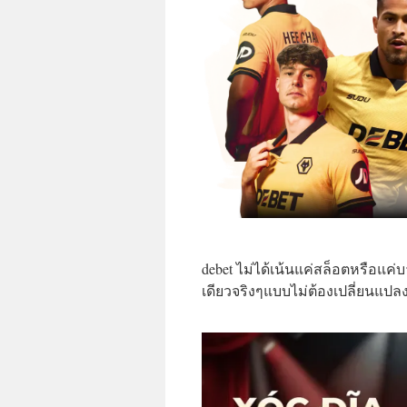
debet ไม่ได้เน้นแค่สล็อตหรือแค่
เดียวจริงๆแบบไม่ต้องเปลี่ยนแปลง