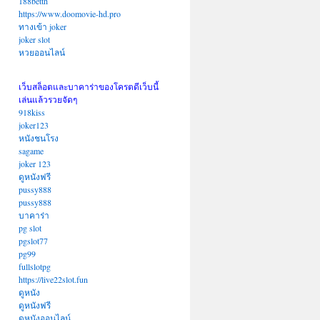
188betth
https://www.doomovie-hd.pro
ทางเข้า joker
joker slot
หวยออนไลน์
เว็บสล็อตและบาคาร่าของโครตดีเว็บนี้
เล่นแล้วรวยจัดๆ
918kiss
joker123
หนังชนโรง
sagame
joker 123
ดูหนังฟรี
pussy888
pussy888
บาคาร่า
pg slot
pgslot77
pg99
fullslotpg
https://live22slot.fun
ดูหนัง
ดูหนังฟรี
ดูหนังออนไลน์