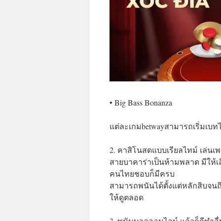
• Big Bass Bonanza
แต่ละเกมbetwayสามารถเริ่มเบทได้
2. คาสิโนสดแบบเรียลไทม์ เล่นเพล
สายบาคาร่าเป็นห้ามพลาด มีให้เล
คนไทยชอบก็มีครบ
สามารถพนันได้ตั้งแต่หลักสิบจนถึง
ให้ดูตลอด
3. พนันบอลออนไลน์ แล้วก็กีฬาอ