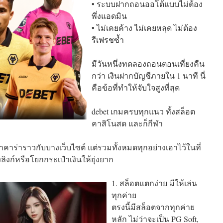
• ระบบฝากถอนออโต้แบบไม่ต้อง
พึ่งแอดมิน
• ไม่เคยค้าง ไม่เคยหลุด ไม่ต้อง
รีเฟรชซ้ำ
มีวันหนึ่งทดลองถอนตอนเที่ยงคืน
กว่า เงินฝากบัญชีภายใน 1 นาที นี่
คือข้อที่ทำให้จับใจสูงที่สุด
debet เกมครบทุกแนว ทั้งสล็อต
คาสิโนสด และก็กีฬา
บาคาร่าราวกับบางเว็บไซต์ แต่รวมทั้งหมดทุกอย่างเอาไว้ในที่
ลิงก์หรือโยกกระเป๋าเงินให้ยุ่งยาก
1. สล็อตแตกง่าย มีให้เล่น
ทุกค่าย
ตรงนี้มีสล็อตจากทุกค่าย
หลัก ไม่ว่าจะเป็น PG Soft,