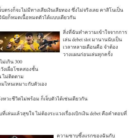
ว็บตรงก็จะไม่มีทางเสียเงินเสียทอง ซึ่งไม่จริงเลย คาสิโนเป็น
ีวินัยก็หมดเนื้อหมดตัวได้แบบเดียวกัน
สิ่งที่ฉันทำความเข้าใจจากการ
เล่น debet slot มานานนับเป็น
เวลาหลายเดือนคือ จำต้อง
วางแผนก่อนเล่นทุกครั้ง
นไม่เกิน 300
วังเผื่อโชคสองชั้น
น ไม่ติดตาม
่าเกมไหนเหมาะกับตัวเอง
ังหวะชีวิตไม่พร้อม ก็เจ็บตัวได้เช่นเดียวกัน
ที่เล่นแล้วสุขใจ ไม่ต้องระแวงเรื่องเบิกเงิน debet คือคำตอบที่
ความซาบซึ้งแรกของฉันกับ