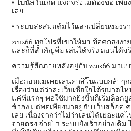
• โบนัสวันเกิด แจกจริงไม่ต้องขอ เพียง
เลย
• ระบบสะสมแต้มไว้แลกเปลี่ยนของรา
zeus66 ทุกโปรที่เขาให้มา ข้อตกลงง่าย
และก็ที่สำคัญคือ เล่นได้จริง ถอนได้จร
ความรู้สึกภายหลังอยู่กับ zeus66 มา
เมื่อก่อนผมเคยเล่นคาสิโนแบบกล้าๆกลัว
เรื่องว่าแต่ว่าละเว็บเชื่อใจได้ขนาดไห
แค่ทีแรกๆ พอใช้มากยิ่งขึ้นก็เริ่มล็อ
ช้าลง แต่พอเพียงมาอยู่กับ เว็บสล็อต ค
เลย เนื่องจากว่าไม่ว่าเล่นได้เยอะแค่ไห
จ่ายตรง จ่ายไว ระบบยังเร็วอย่างเดิม 