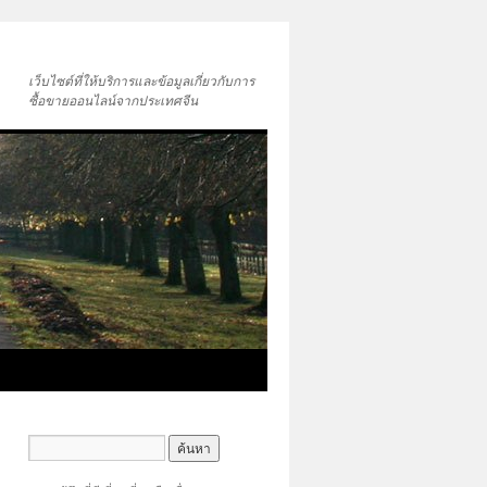
เว็บไซต์ที่ให้บริการและข้อมูลเกี่ยวกับการ
ซื้อขายออนไลน์จากประเทศจีน