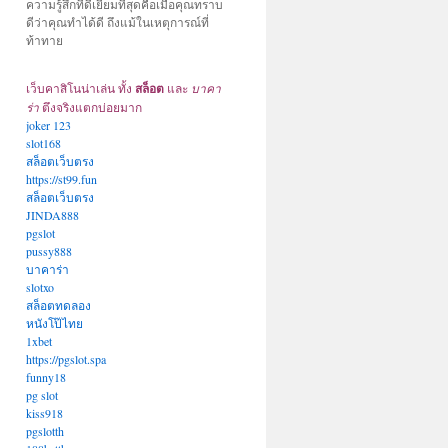
ความรู้สึกที่ดีเยี่ยมที่สุดคือเมื่อคุณทราบ
ดีว่าคุณทำได้ดี ถึงแม้ในเหตุการณ์ที่
ท้าทาย
เว็บคาสิโนน่าเล่น ทั้ง
สล็อต
และ
บาคา
ร่า
ตึงจริงแตกบ่อยมาก
joker 123
slot168
สล็อตเว็บตรง
https://st99.fun
สล็อตเว็บตรง
JINDA888
pgslot
pussy888
บาคาร่า
slotxo
สล็อตทดลอง
หนังโป๊ไทย
1xbet
https://pgslot.spa
funny18
pg slot
kiss918
pgslotth