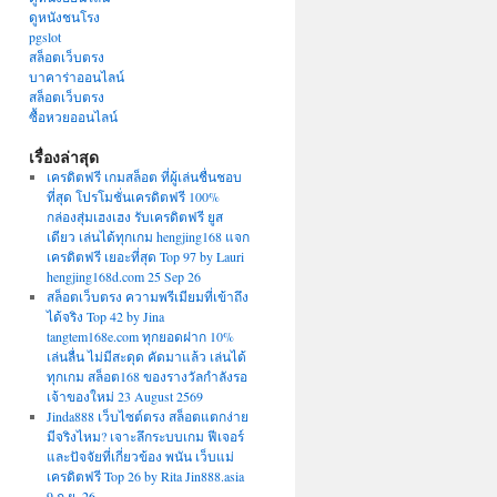
ดูหนังชนโรง
pgslot
สล็อตเว็บตรง
บาคาร่าออนไลน์
สล็อตเว็บตรง
ซื้อหวยออนไลน์
เรื่องล่าสุด
เครดิตฟรี เกมสล็อต ที่ผู้เล่นชื่นชอบ
ที่สุด โปรโมชั่นเครดิตฟรี 100%
กล่องสุ่มเฮงเฮง รับเครดิตฟรี ยูส
เดียว เล่นได้ทุกเกม hengjing168 แจก
เครดิตฟรี เยอะที่สุด Top 97 by Lauri
hengjing168d.com 25 Sep 26
สล็อตเว็บตรง ความพรีเมียมที่เข้าถึง
ได้จริง Top 42 by Jina
tangtem168e.com ทุกยอดฝาก 10%
เล่นลื่น ไม่มีสะดุด คัดมาแล้ว เล่นได้
ทุกเกม สล็อต168 ของรางวัลกำลังรอ
เจ้าของใหม่ 23 August 2569
Jinda888 เว็บไซต์ตรง สล็อตแตกง่าย
มีจริงไหม? เจาะลึกระบบเกม ฟีเจอร์
และปัจจัยที่เกี่ยวข้อง พนัน เว็บแม่
เครดิตฟรี Top 26 by Rita Jin888.asia
9 ก.ย. 26