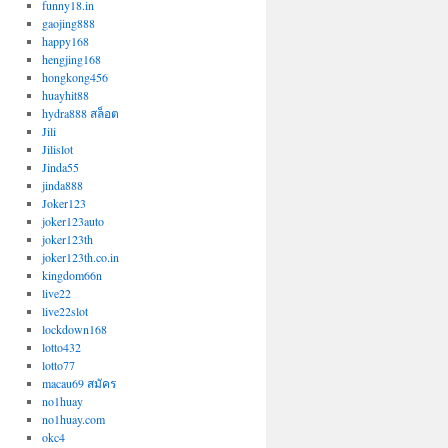
funny18.in
gaojing888
happy168
hengjing168
hongkong456
huayhit88
hydra888 สล็อต
Jili
Jilislot
Jinda55
jinda888
Joker123
joker123auto
joker123th
joker123th.co.in
kingdom66n
live22
live22slot
lockdown168
lotto432
lotto77
macau69 สมัคร
no1huay
no1huay.com
okc4