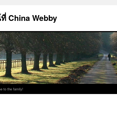
์ที่ China Webby
 to the family!