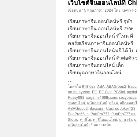
เว็บไซต์จีนออนไลน์ที่ 
เนื้อหา
เขียนบน
15 พฤษภาคม 2024
โดย
Kevin H
เรียนภาษาจีน ออนไลน์ฟรี จุฬา
เรียนภาษาจีน ออนไลน์ฟรี 2566
เรียนภาษาจีนออนไลน์ ที่ไหน ดี
คอร์สเรียนภาษาจีนออนไลน์ฟรี
เรียนภาษาจีนออนไลน์ฟรี ได้ ใบ 
เรียนภาษาจีนออนไลน์ ตัวต่อตัว
เรียนภาษาจีนออนไลน์ เด็ก
เรียนพูดภาษาจีนออนไลน์
…
โพสท์ใน
918Kiss
,
ABA
,
ABAGroup2
,
Bacc
no1huay.com
,
PG
,
PG Slot
,
PGSlot
,
pgslot
Pussy888
,
sagame168th.com
,
sexybacca
ร่าออนไลน์
,
พนันออนไลน์
,
สล็อต
,
สล็อตออนไ
ABAGroup2
,
Baccarat
,
Casino
,
Joker123
PunPro66.in
,
PunPro777
,
PunPro777.us
,
Slotxo
,
คาสิโน
,
คาสิโนออนไลน์
,
บาคาร่า
,
บ
บน
พนันออนไลน์
|
ปิดความเห็น
เว็บไซต์
จีน