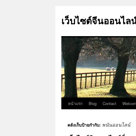
เว็บไซต์จีนออนไลน
หน้าแรก
Blog
Contact
Welcome
ข้าม
ไป
พนันออนไลน์
คลังเก็บป้ายกำกับ:
ยัง