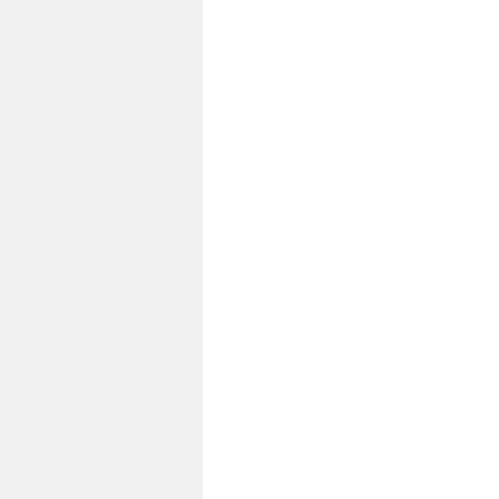
ออนไลน์
ที่
China
Webby