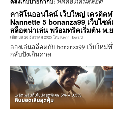
ทดลองเล่นสล็อต
คลังเก็บป้ายกำกับ:
เนื้อหา
คาสิโนออนไลน์ เว็บใหญ่ เครดิตฟ
Nannette 5 bonanza99 เว็บไซต
สล็อตน่าเล่น พร้อมทริคเริ่มต้น พ.ย
เขียนบน
26 ธันวาคม 2025
โดย
Kevin Howard
ลองเล่นสล็อตกับ bonanza99 เว็บใหม่ท
กลับปังเกินคาด