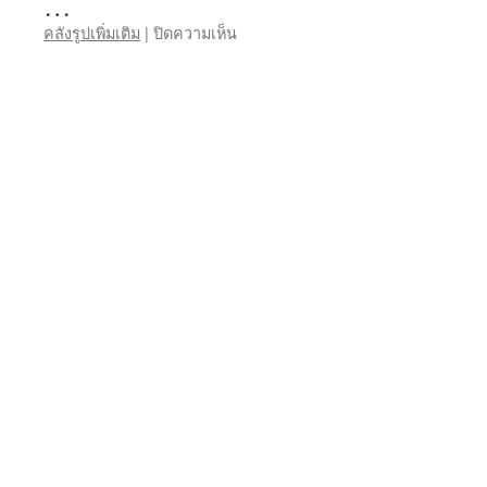
…
บน
คลังรูปเพิ่มเติม
|
ปิดความเห็น
คา
สิ
โน
ออนไลน์
เว็บ
ใหญ่
เครดิต
ฟรี
Top
41
by
Nannette
5
bonanza99
เว็บไซต์
แจก
หนัก
แนะนำ
สล็อต
น่า