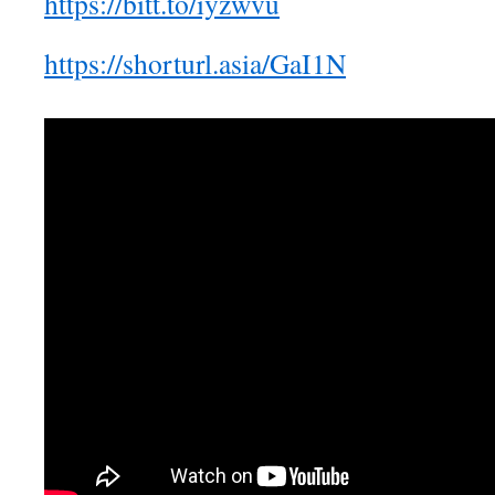
https://bitt.to/iyzwvu
https://shorturl.asia/GaI1N