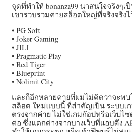
จุดที่ทำให้ bonanza99 น่าสนใจจริงๆเป็
เขารวบรวมค่ายสล็อตใหญ่ที่จริงจริงไว้
• PG Soft
• Joker Gaming
• JILI
• Pragmatic Play
• Red Tiger
• Blueprint
• Nolimit City
และก็อีกหลายค่ายที่ผมไม่คิดว่าจะพ
สล็อต ใหม่แบบนี้ ที่สำคัญเป็น ระบบเ
ตรงจากค่าย ไม่ใช่เกมก๊อปหรือเว็บไซต
ต่อ ซึ่งแตกต่างจากบางเว็บที่แอบดึง 
ทำให้เกมกระตุก หรือเข้าฟีพบร์ไม่สมบ