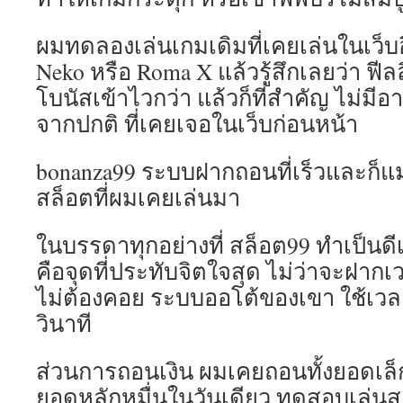
ผมทดลองเล่นเกมเดิมที่เคยเล่นในเว็บอื
Neko หรือ Roma X แล้วรู้สึกเลยว่า ฟีลล
โบนัสเข้าไวกว่า แล้วก็ที่สำคัญ ไม่ม
จากปกติ ที่เคยเจอในเว็บก่อนหน้า
bonanza99 ระบบฝากถอนที่เร็วและก็แม่
สล็อตที่ผมเคยเล่นมา
ในบรรดาทุกอย่างที่ สล็อต99 ทำเป็นด
คือจุดที่ประทับจิตใจสุด ไม่ว่าจะฝากเ
ไม่ต้องคอย ระบบออโต้ของเขา ใช้เวลา
วินาที
ส่วนการถอนเงิน ผมเคยถอนทั้งยอดเล็
ยอดหลักหมื่นในวันเดียว ทดสอบเล่นสล