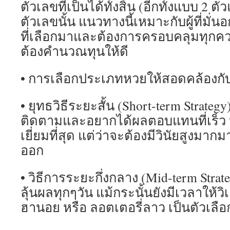
ตัวเลขที่เป็นได้ทั้งสิ้น (อีกทั้งแบบ 2 ต
ตัวเลขนั้น แนวทางนี้เหมาะกับผู้ที่มั่น
ที่เลือกมาและต้องการครอบคลุมทุกควา
ต้องคำนวณทุนให้ดี
• การเลือกประเภทหวยให้สอดคล้องก
• ยุทธวิธีระยะสั้น (Short-term Strategy
ติดตามและอยากได้ผลตอบแทนที่เร็ว หวยย
เยี่ยมที่สุด แต่ว่าจะต้องมีวินัยสูงม
ออก
• วิธีการระยะกึ่งกลาง (Mid-term Stra
ลุ้นผลทุกๆวัน แม้กระนั้นยังมีเวลาให้ว
ฮานอย หรือ ลอตเตอรี่ลาว เป็นตัวเลือ