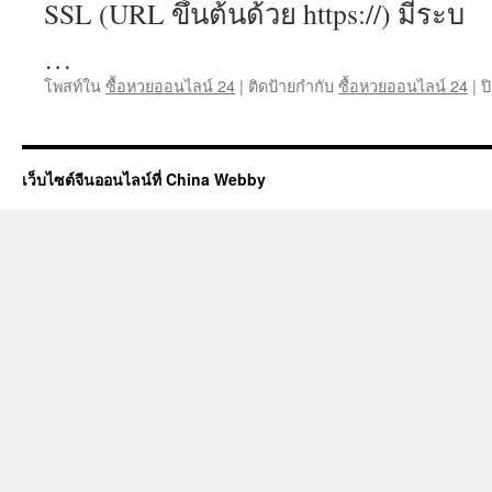
SSL (URL ขึ้นต้นด้วย https://) มีระบ
…
โพสท์ใน
ซื้อหวยออนไลน์ 24
|
ติดป้ายกำกับ
ซื้อหวยออนไลน์ 24
|
ป
เว็บไซต์จีนออนไลน์ที่ China Webby