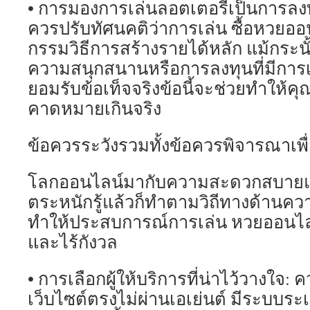
• การมองการเล่นลอตเตอรี่เป็นการลงทุน
ควรปรับทัศนคติว่าการเล่น ซื้อหวยออน
กรรมวิธีการสร้างรายได้หลัก แม้กระนั
ความสนุกสนานหรือการลงทุนที่มีการเ
ยอมรับข้อเท็จจริงข้อนี้จะช่วยทำให้คุ
คาดหมายเกินจริง
ข้อควรระวังรวมทั้งข้อควรพิจารณาเพ
โลกออนไลน์มากับความสะดวกสบายแล
ตระหนักรู้แล้วก็ทำตามวิถีทางด้านค
ทำให้ประสบการณ์การเล่น หวยออนไล
และไร้กังวล
• การเลือกผู้ให้บริการที่น่าไว้วางใจ: ค
เว็บไซต์ตรงไม่ผ่านเอเย่นต์ มีระบบร