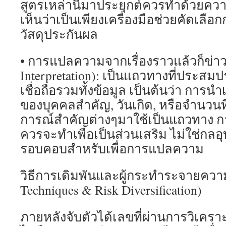
สูตรเหล่านี้มาประยุกต์ควรทำด้วยควา
เห็นว่าเป็นเพียงเครื่องมือช่วยคัดเลื
วัสดุประกันผล
• การแปลความจากเรื่องราวแล้วก็ข่าว
Interpretation): เป็นแถวทางที่ประ
เชื่อถือรวมทั้งข้อมูล เป็นต้นว่า การ
ของบุคคลสำคัญ, วันเกิด, หรือจำนวนที
การณ์สำคัญต่างๆมาใช้เป็นแถวทาง การ
ควรจะทำเพื่อเป็นส่วนเสริม ไม่ใช่กล
รอบคอบสำหรับเพื่อการแปลความ
วิธีการเดิมพันและผู้กระทำระจายความเ
Techniques & Risk Diversification)
ภายหลังจับตัวได้เลขที่ผ่านการวิเครา