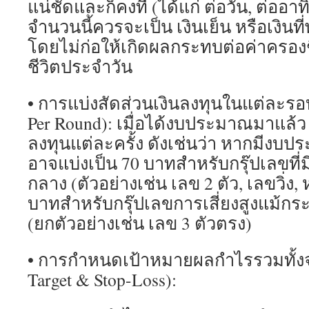
แน่ชัดและก็คงที่ (ได้แก่ ต่อวัน, ต่ออาท
จำนวนนี้ควรจะเป็น เงินเย็น หรือเงินที
โดยไม่ก่อให้เกิดผลกระทบต่อค่าครองช
ชีวิตประจำวัน
• การแบ่งสัดส่วนเงินลงทุนในแต่ละรอบ
Per Round): เมื่อได้งบประมาณมาแล้ว
ลงทุนแต่ละครั้ง ดังเช่นว่า หากมีงบ
อาจแบ่งเป็น 70 บาทสำหรับกรุ๊ปเลขที่ม
กลาง (ตัวอย่างเช่น เลข 2 ตัว, เลขวิ่ง,
บาทสำหรับกรุ๊ปเลขการเสี่ยงสูงแม้ก
(ยกตัวอย่างเช่น เลข 3 ตัวตรง)
• การกำหนดเป้าหมายผลกำไรรวมทั้งจุ
Target & Stop-Loss):