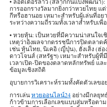
• ลอตเตอรี่ลาว (สลากกินแบ่งพัฒนา): ม
การออกรางวัลมากยิ่งกว่าหวยไทย แต่ว่าไ
กีหรือฮานอย เหมาะสำหรับผู้เล่นที่อ
ระหว่างความถี่รวมทั้งเวลาสำหรับเพื
• หวยหุ้น: เป็นหวยที่มีความน่าสนใจเช
เหตุว่าอิงผลจากดรรชนีการปิดตลาดค้าห
เช่น หุ้นไทย, นิเคอิ (ญี่ปุ่น), ฮั่งเส็ง (ฮ่
ดาวโจนส์ (สหรัฐฯ) เหมาะสำหรับผู้ที่
เวลาเปิด-ปิดของตลาดหลักทรัพย์ และ
ข้อมูลเชิงสถิติ
อุบายการวิเคราะห์รวมทั้งคัดตัวเลขอ
การเล่น
หวยออนไลน์24
อย่างมีกลยุท
ก้าวข้ามการเลือกเลขแบบสุ่มหรือตามค