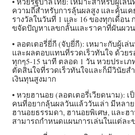
• หวยรัฐบาลไทย: เหมาะสำหรับผู้เล่นท
ความถี่สำหรับการลุ้นผลสูง และคุ้น
รางวัลในวันที่ 1 และ 16 ของทุกเดือน
ขจัดปัญหาเลขกลั้นและราคาที่ผันผวน
• ลอตเตอรี่ยี่กี (จับยี่กี): เหมาะกับผู้เ
และผลตอบแทนที่รวดเร็วทันใจ ด้วย
ทุกๆ5-15 นาที ตลอด 1 วัน หวยประเภท
ตัดสินใจที่รวดเร็วทันใจและก็มีวินัยส
เงินทุนสูงมาก
• หวยฮานอย (ลอตเตอรี่เวียดนาม): เป็น
คนที่อยากลุ้นผลวันแล้ววันเล่า มีหลาย
ฮานอยธรรมดา, ฮานอยพิเศษ, และฮาน
สามารถกำหนดแผนการเล่นในแต่ละข