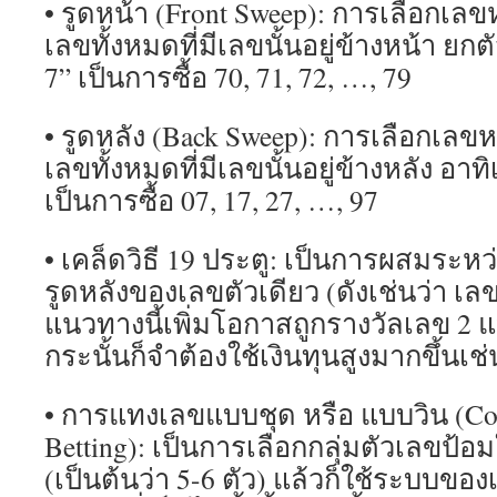
• รูดหน้า (Front Sweep): การเลือกเลขห
เลขทั้งหมดที่มีเลขนั้นอยู่ข้างหน้า ยกต
7” เป็นการซื้อ 70, 71, 72, …, 79
• รูดหลัง (Back Sweep): การเลือกเลขหล
เลขทั้งหมดที่มีเลขนั้นอยู่ข้างหลัง อาทิ
เป็นการซื้อ 07, 17, 27, …, 97
• เคล็ดวิธี 19 ประตู: เป็นการผสมระห
รูดหลังของเลขตัวเดียว (ดังเช่นว่า เลข
แนวทางนี้เพิ่มโอกาสถูกรางวัลเลข 2
กระนั้นก็จำต้องใช้เงินทุนสูงมากขึ้นเช่
• การแทงเลขแบบชุด หรือ แบบวิน (Co
Betting): เป็นการเลือกกลุ่มตัวเลขป้
(เป็นต้นว่า 5-6 ตัว) แล้วก็ใช้ระบบของ