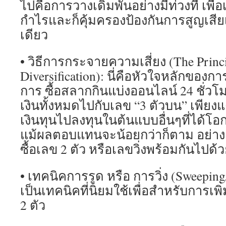
ไปคือการวางเดิมพันอย่างมีท่วงที เพื่
กำไรและก็คุ้มครองป้องกันการสูญเสียเ
เดียว
• วิธีการกระจายความเสี่ยง (The Princi
Diversification): นี่คือหัวใจหลักของก
การ ซื้อสลากกินแบ่งออนไลน์ 24 ชั่วโม
เงินทั้งหมดไปกับเลข “3 ตัวบน” เพียง
เงินทุนไปลงทุนในต้นแบบอื่นๆที่ได้โอกาส
แม้ผลตอบแทนจะน้อยกว่าก็ตาม อย่างเ
ซื้อเลข 2 ตัว หรือเลขวิ่งพร้อมกันไปด้
• เทคนิคการรูด หรือ การวิ่ง (Sweepin
เป็นเทคนิคที่นิยมใช้เพื่อสำหรับการเพ
2 ตัว