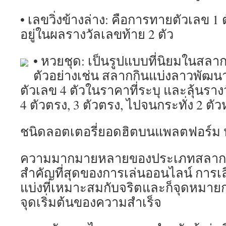
• เลขวิ่งข้างล่าง: คือการทายตัวเลข 1
อยู่ในผลรางวัลเลขท้าย 2 ตัว
• หวยชุด: เป็นรูปแบบที่นิยมในสลา
ตัวอย่างเช่น สลากกินแบ่งลาวพัฒนา
ตัวเลข 4 ตัวในราคาที่ระบุ และลุ้นรางว
4 ตัวตรง, 3 ตัวตรง, ไปจนกระทั่ง 2 ตัว
ชนิดลอตเตอรี่ยอดฮิตบนแพลตฟอร์ม
ความมากมายหลายของประเภทสลากกินแ
สำคัญที่สุดของการเล่นออนไลน์ การ
แบ่งที่เหมาะสมกับจริตและก็จุดหมาย
จุดเริ่มต้นของความสำเร็จ