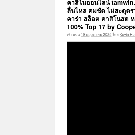
คาสิโนออนไลน์ tamwin.
เนื้อหา
ลื่นไหล คมชัด ไม่สะดุ
คาร่า สล็อต คาสิโนสด 
100% Top 17 by Coop
เขียนบน
19 พฤษภาคม 2025
โดย
Kevin H