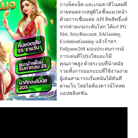
กางล็คแจ็ค และเกมคาสิโนสดที่
ถ่ายทอดจากสตูดิโอชั้นแนวหน้า
ด้วยการเชื่อมต่อ API ลิขสิทธิ์แท้
จากค่ายเกมระดับโลก ได้แก่ PG
Slot, SexyBaccarat, SAGaming,
EvolutionGaming แล้วก็ฯลฯ
Fullgame268 มอบประสบการณ์
การเล่นที่โปร่งใสและก็มี
คุณภาพสูง ด้วยระบบที่นำสมัย
รวมทั้งการออกแบบที่ใช้งานง่าย
ผู้เล่นสามารถเริ่มพนันได้ทันที
ผ่านเว็บ โดยไม่ต้องดาวน์โหลด
แอปพลิเคชัน.