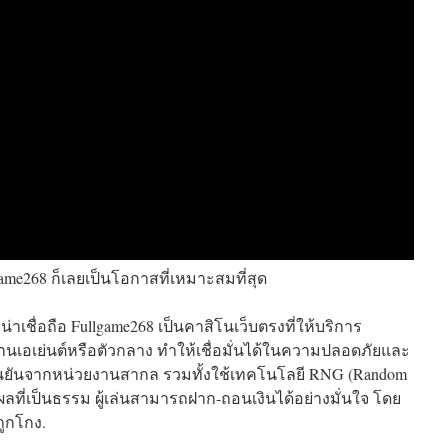
me268 ก็เลยเป็นโอกาสที่เหมาะสมที่สุด
น่าเชื่อถือ Fullgame268 เป็นคาสิโนเว็บตรงที่ให้บริการ
านเอเย่นต์หรือตัวกลาง ทำให้เชื่อมั่นได้ในความปลอดภัยและ
ืนยันจากหน่วยงานสากล รวมทั้งใช้เทคโนโลยี RNG (Random
นผลที่เป็นธรรม ผู้เล่นสามารถฝาก-ถอนเงินได้อย่างมั่นใจ โดย
ถูกโกง.