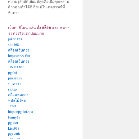
ความรู้สึกที่ดีเยี่ยมที่สุดคือเมื่อคุณทราบ
ดีว่าคุณทำได้ดี ถึงแม้ในเหตุการณ์ที่
ท้าทาย
เว็บคาสิโนน่าเล่น ทั้ง
สล็อต
และ
บาคา
ร่า
ตึงจริงแตกบ่อยมาก
joker 123
slot168
สล็อตเว็บตรง
https://st99.fun
สล็อตเว็บตรง
JINDA888
pgslot
pussy888
บาคาร่า
slotxo
สล็อตทดลอง
หนังโป๊ไทย
1xbet
https://pgslot.spa
funny18
pg slot
kiss918
pgslotth