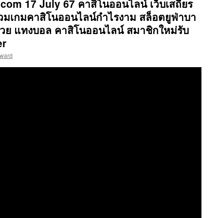
com 17 July 67 คาสิโนออนไลน์ เว็บเสถียร
ดรวมเกมคาสิโนออนไลน์กำไรงาม สล็อตยูฟ่าบา
หวย แทงบอล คาสิโนออนไลน์ สมาชิกใหม่รับ
er
oward