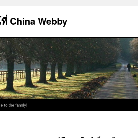
์ที่ China Webby
 to the family!