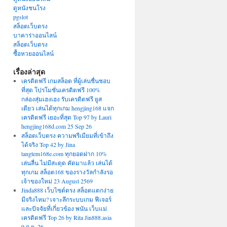
ดูหนังชนโรง
pgslot
สล็อตเว็บตรง
บาคาร่าออนไลน์
สล็อตเว็บตรง
ซื้อหวยออนไลน์
เรื่องล่าสุด
เครดิตฟรี เกมสล็อต ที่ผู้เล่นชื่นชอบ
ที่สุด โปรโมชั่นเครดิตฟรี 100%
กล่องสุ่มเฮงเฮง รับเครดิตฟรี ยูส
เดียว เล่นได้ทุกเกม hengjing168 แจก
เครดิตฟรี เยอะที่สุด Top 97 by Lauri
hengjing168d.com 25 Sep 26
สล็อตเว็บตรง ความพรีเมียมที่เข้าถึง
ได้จริง Top 42 by Jina
tangtem168e.com ทุกยอดฝาก 10%
เล่นลื่น ไม่มีสะดุด คัดมาแล้ว เล่นได้
ทุกเกม สล็อต168 ของรางวัลกำลังรอ
เจ้าของใหม่ 23 August 2569
Jinda888 เว็บไซต์ตรง สล็อตแตกง่าย
มีจริงไหม? เจาะลึกระบบเกม ฟีเจอร์
และปัจจัยที่เกี่ยวข้อง พนัน เว็บแม่
เครดิตฟรี Top 26 by Rita Jin888.asia
9 ก.ย. 26