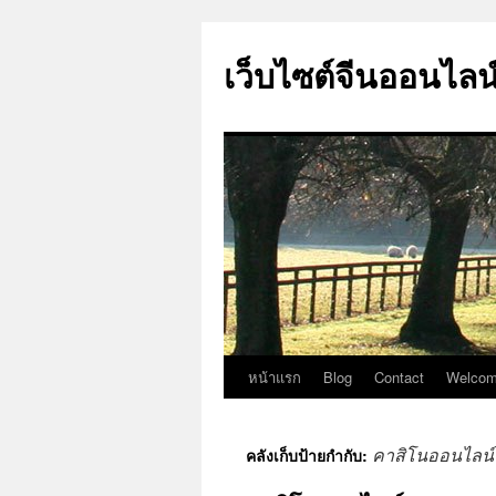
เว็บไซต์จีนออนไลน
หน้าแรก
Blog
Contact
Welcome
ข้าม
ไป
คาสิโนออนไลน์
คลังเก็บป้ายกำกับ:
ยัง