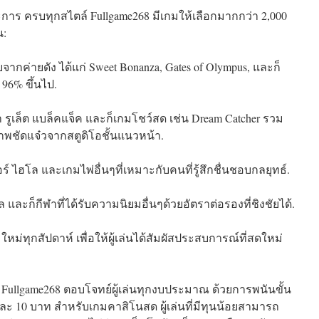
าร ครบทุกสไตล์ Fullgame268 มีเกมให้เลือกมากกว่า 2,000
น:
ากค่ายดัง ได้แก่ Sweet Bonanza, Gates of Olympus, และก็
96% ขึ้นไป.
รูเล็ต แบล็คแจ็ค และก็เกมโชว์สด เช่น Dream Catcher รวม
ภาพชัดแจ๋วจากสตูดิโอชั้นแนวหน้า.
ร์ ไฮโล และเกมไพ่อื่นๆที่เหมาะกับคนที่รู้สึกชื่นชอบกลยุทธ์.
และก็กีฬาที่ได้รับความนิยมอื่นๆด้วยอัตราต่อรองที่ชิงชัยได้.
ม่ทุกสัปดาห์ เพื่อให้ผู้เล่นได้สัมผัสประสบการณ์ที่สดใหม่
ได้ Fullgame268 ตอบโจทย์ผู้เล่นทุกงบประมาณ ด้วยการพนันขั้น
และ 10 บาท สำหรับเกมคาสิโนสด ผู้เล่นที่มีทุนน้อยสามารถ