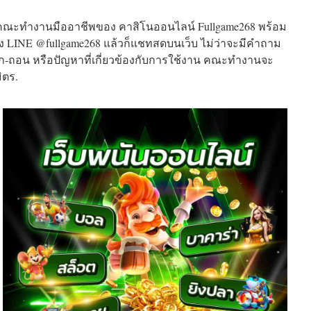
ง คณะทำงานมืออาชีพของ คาสิโนออนไลน์ Fullgame268 พร้อม
าง LINE @fullgame268 แล้วก็แชทสดบนเว็บ ไม่ว่าจะมีคำถาม
ก-ถอน หรือปัญหาที่เกี่ยวข้องกับการใช้งาน คณะทำงานจะ
ิตร.