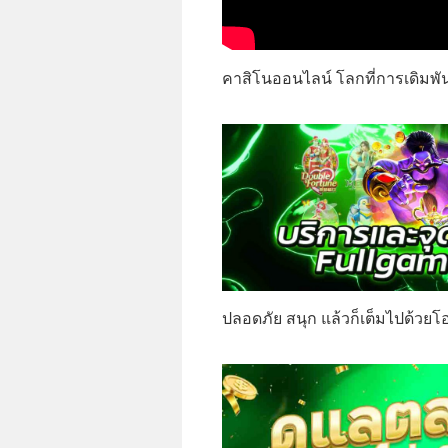
คาสิโนออนไลน์ โลกที่การเดิมพั
ปลอดภัย สนุก แล้วก็เต็มไปด้วย