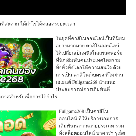
นที่สะดวก ได้กำไรได้ตลอดระยะเวลา
ในยุคที่คาสิโนออนไลน์เป็นที่นิยม
อย่างมากมาย คาสิโนออนไลน์
ได้เปลี่ยนเป็นหนึ่งในแพลตฟอร์ม
ที่นักเดิมพันคนประเทศไทยรวม
ทั้งทั่วทั้งโลกให้ความสนใจ ด้วย
การเป็น คาสิโนเว็บตรง ที่ไม่ผ่าน
เอเย่นต์ Fullgame268 นำเสนอ
ประสบการณ์การเดิมพันที่
โอกาสสำหรับเพื่อการได้กำไร
Fullgame268 เป็นคาสิโน
ออนไลน์ ที่ให้บริการเกมการ
เดิมพันหลากหลายประเภท รวม
ทั้งสล็อตออนไลน์ บาคาร่า รูเล็ต