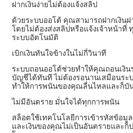
ฝากเงินง่ายไม่ต้องแจ้งสลิป
ด้วยระบบออโต้ คุณสามารถฝากเงินฝากบ
โดยไม่ต้องส่งสลิปหรือแจ้งเจ้าหน้าที่
ระบบอัตโนมัติ
เบิกเงินทันใจข้างในไม่กี่วินาที
ระบบถอนออโต้ช่วยทำให้คุณถอนเงิน
บัญชีได้ทันที ไม่ต้องรอนานเสมือนระบบ
ทำให้การพนันของคุณลื่นไหลและก็บันเ
ไม่มีอันตราย มั่นใจได้ทุกการพนัน
สล็อตใช้เทคโนโลยีการเข้ารหัสข้อมูลท
และเงินของคุณไม่เป็นอันตรายและก็