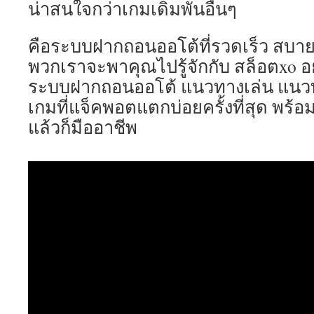
น่าสนใจกว่าเกมเดิมพันอื่นๆ
คือระบบฝากถอนออโต้ที่รวดเร็ว สบาย
พวกเราจะพาคุณไปรู้จักกับ สล็อตxo อย่า
ระบบฝากถอนออโต้ แนวทางเล่น แนว
เกมที่แจ็คพอตแตกบ่อยครั้งที่สุด พร้
แล้วก็มืออาชีพ