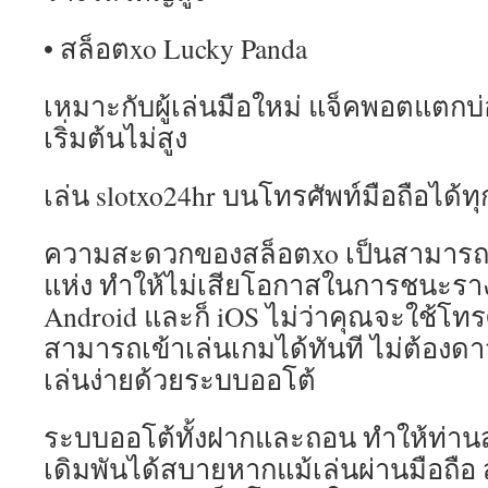
• สล็อตxo Lucky Panda
เหมาะกับผู้เล่นมือใหม่ แจ็คพอตแตกบ่
เริ่มต้นไม่สูง
เล่น slotxo24hr บนโทรศัพท์มือถือได้ท
ความสะดวกของสล็อตxo เป็นสามารถเล
แห่ง ทำให้ไม่เสียโอกาสในการชนะรางว
Android และก็ iOS ไม่ว่าคุณจะใช้โทรศ
สามารถเข้าเล่นเกมได้ทันที ไม่ต้อง
เล่นง่ายด้วยระบบออโต้
ระบบออโต้ทั้งฝากและถอน ทำให้ท่าน
เดิมพันได้สบายหากแม้เล่นผ่านมือถือ 