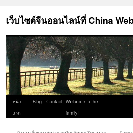
เว็บไซต์จีนออนไลน์ที่ China We
ข้าม
หน้า
Blog
Contact
Welcome to the
ไป
แรก
family!
ยัง
←
Pgslot เว็บตรง เล่นง่าย คนไทยคุ้นเคย Top 24 by
Pussy8