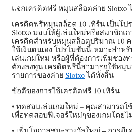
แจกเครดิตฟรี หมุนสล็อตค่าย Slotxo ได
เครดิตฟรีหมุนสล็อต 10 เทิร์น เป็นโปรโ
Slotxo มอบให้ผู้เล่นใหม่หรือสมาชิกเก่
เครดิตสำหรับหมุนสล็อตปริมาณ 10 ครั
ใช้เงินตนเอง โปรโมชั่นนี้เหมาะสำห
เล่นเกมใหม่ หรือผู้ที่ต้องการเพิ่มช่
ต้องลงทุน เครดิตฟรีนี้สามารถใช้หมุน
รายการของค่าย
Slotxo
ได้ทั้งสิ้น
ข้อดีของการใช้เครดิตฟรี 10 เทิร์น
• ทดสอบเล่นเกมใหม่ – คุณสามารถใช
เพื่อทดสอบฟีเจอร์ใหม่ๆของเกมโดยไม่
• เพิ่มโอกาสชนะรางวัลใหญ่ – การมีเ