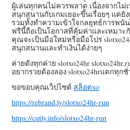
ผู้เล่นทุกคนไม่ควรพลาด เนื่องจากไม่
สนุกสนานกับเกมเยอะขึ้นเรื่อยๆ แต่ยั
รวมทั้งทำความเข้าใจกลยุทธ์การพนันไ
ฟรีนี้ถือเป็นโอกาสที่คุ้มค่าและเหมาะกั
คุณจะเป็นมือใหม่หรือมือโปร slotxo24
สนุกสนานและทำเงินได้ง่ายๆ
ค่ายดังทุกค่าย slotxo24hr slotxo24hr.
อยากรวยต้องลอง slotxo24hrแตกทุกชั่
ขอขอบคุณเว็ปไซต์
สล็อตxo
https://rebrand.ly/slotxo24hr-run
https://cutly.info/slotxo24hr-run