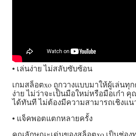
• เล่นง่าย ไม่สลับซับซ้อน
เกมสล็อตxo ถูกวางแบบมาให้ผู้เล่นทุ
ง่าย ไม่ว่าจะเป็นมือใหม่หรือมือเก๋า ค
ได้ทันที ไม่ต้องมีความสามารถเชิงแ
• แจ็คพอตแตกหลายครั้ง
คุณลักษณะเด่นของสล็อตxo เป็นช่อ