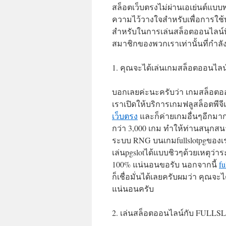
สล็อตเว็บตรงไม่ผ่านเอเย่นต์แบบ
ความไว้วางใจสำหรับเพื่อการใ
สำหรับในการเล่นสล็อตออนไลน์ที่ดี
สมาชิกของพวกเราเท่านั้นที่กำลั
1. คุณจะได้เล่นเกมสล็อตออนไล
บอกเลยค่ะนะครับว่า เกมสล็อตออ
เราเปิดให้บริการเกมฟลูสล็อตพี
เว็บตรง
และก็ค่ายเกมอื่นๆอีกมาก
กว่า 3,000 เกม ทำให้ท่านสนุกสน
ระบบ RNG บนเกมfullslotpgของเร
เล่นpgslotได้แบบชิวๆด้วยเหตุว่
100% แน่นอนขอรับ นอกจากนี้
fu
ก็เชื่อมั่นได้เลยครับผมว่า คุ
แน่นอนครับ
2. เล่นสล็อตออนไลน์กับ FULLS