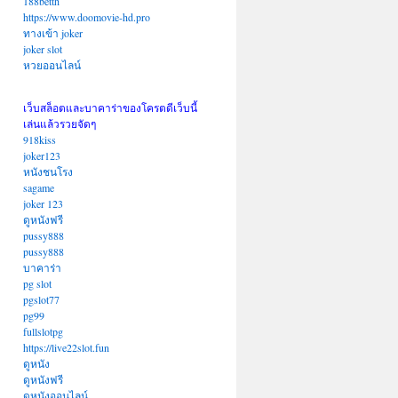
188betth
https://www.doomovie-hd.pro
ทางเข้า joker
joker slot
หวยออนไลน์
เว็บสล็อตและบาคาร่าของโครตดีเว็บนี้
เล่นแล้วรวยจัดๆ
918kiss
joker123
หนังชนโรง
sagame
joker 123
ดูหนังฟรี
pussy888
pussy888
บาคาร่า
pg slot
pgslot77
pg99
fullslotpg
https://live22slot.fun
ดูหนัง
ดูหนังฟรี
ดูหนังออนไลน์