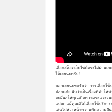
เลือกสล็อตเว็บไซต์ตรงไม่ผ่านเอเ
ได้เลยนะครับ!
บอกเลยนะขอรับว่า การเลือกใช้บร
ปลอดภัย นับว่าเป็นเรื่องที่ทำให้
จะมีผลให้คุณเกิดความระแวงจนกร
แปลก แม้คุณมิได้เลือกใช้บริการกั
เล่นไปห่วงหน้าความคิดความฝันห