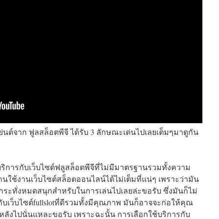
ย่นต์จาก ฟูลสล็อตพีจี ได้รับ 3 ลักษณะเด่นไปเลยเต็มๆมาดูกัน
ิการกับเว็บไซต์ฟลูสล็อตพีจีที่ไม่มีมาตรฐานรวมทั้งความ
ท่านใช้งานเว็บไซต์สล็อตออนไลน์ได้ไม่เต็มที่แน่ๆ เพราะว่ามัน
ะทั่งหมดสนุกสำหรับในการเล่นไปเลยล่ะขอรับ ซึ่งมันก็ไม่
บเว็บไซต์fullslotที่ดีรวมทั้งมีคุณภาพ มันก็อาจจะก่อให้คุณ
ลังไปนั่นแหละขอรับ เพราะฉะนั้น การเลือกใช้บริการกับ