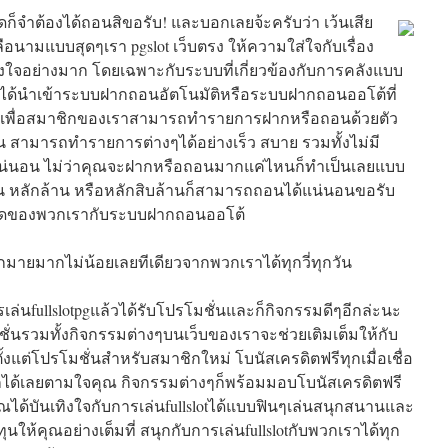
าใดก็จำต้องได้ถอนสิขอรับ! และบอกเลยจ้ะครับว่า เว้นเสีย
ือนามแบบสุดๆเรา pgslot เว็บตรง ให้ความใส่ใจกับเรื่อง
ใจอย่างมาก โดยเฉพาะกับระบบที่เกี่ยวข้องกับการคลังแบบ
ได้นำเข้าระบบฝากถอนอัตโนมัติหรือระบบฝากถอนออโต้ที่
น เพื่อสมาชิกของเราสามารถทำรายการฝากหรือถอนด้วยตัว
่น สามารถทำรายการต่างๆได้อย่างเร็ว สบาย รวมทั้งไม่มี
แน่นอน ไม่ว่าคุณจะฝากหรือถอนมากแค่ไหนก็ทำเป็นเลยแบบ
แสน หลักล้าน หรือหลักสิบล้านก็สามารถถอนได้แน่นอนขอรับ
สุดของพวกเรากับระบบฝากถอนออโต้
กมายมากไม่น้อยเลยทีเดียวจากพวกเราได้ทุกวี่ทุกวัน
รเล่นfullslotpgแล้วได้รับโปรโมชั่นและก็กิจกรรมดีๆอีกล่ะนะ
ั่นรวมทั้งกิจกรรมต่างๆบนเว็บของเราจะช่วยเติมเต็มให้กับ
ั้งแต่โปรโมชั่นสำหรับสมาชิกใหม่ โบนัสเครดิตฟรีทุกเมื่อเชื่อ
ลือกได้เลยตามใจคุณ กิจกรรมต่างๆก็พร้อมมอบโบนัสเครดิตฟรี
้คุณได้บันเทิงใจกับการเล่นfullslotได้แบบฟินๆเล่นสนุกสนานและ
ทุนให้คุณอย่างเต็มที่ สนุกกับการเล่นfullslotกับพวกเราได้ทุก