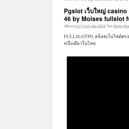
เนื้อหา
Pgslot เว็บใหญ่ casino 
46 by Moises fullslot 
เขียนบน
27 กรกฎาคม 2024
โดย
Kevin Ho
FULLSLOTPG สล็อตเว็บไซต์ตรงแท
หนึ่งเดียวในไทย