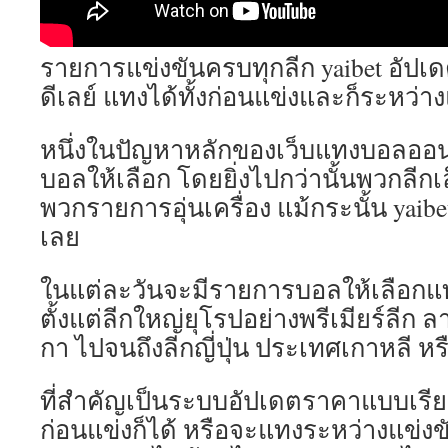
รายการแข่งขันครบทุกลีก yaibet อัปเด
ดีเลย์ แทงได้ทั้งก่อนแข่งและก็ระหว่
หนึ่งในปัญหาหลักของเว็บแทงบอลออนไล
บอลให้เลือก โดยยิ่งไปกว่านั้นพวกลีกเล
พวกรายการอุ่นเครื่อง แม้กระนั้น yaib
เลย
ในแต่ละวันจะมีรายการบอลให้เลือกแทง
ตั้งแต่ลีกใหญ่ยุโรปอย่างพรีเมียร์ลีก ล
กา ไปจนถึงลีกญี่ปุ่น ประเทศเกาหลี ห
ที่สำคัญเป็นระบบอัปเดตราคาแบบเรีย
ก่อนแข่งก็ได้ หรือจะแทงระหว่างแข่งขั