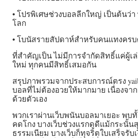
• โปรพิเศษช่วงบอลลีกใหญ่ เป็นต้นว่า 
โลก
• โบนัสรายสัปดาห์สำหรับคนแทงคร
ที่สำคัญเป็น ไม่มีการจำกัดสิทธิ์แค่ผ
ใหม่ ทุกคนมีสิทธิ์เสมอกัน
สรุปภาพรวมจากประสบการณ์ตรง yaibe
บอลที่ไม่ต้องอวยให้มากมาย เนื่องจากว
ด้วยตัวเอง
พวกเราผ่านเว็บพนันบอลมาเยอะ พบทั้งเ
คดโกง บางเว็บช่วงแรกดูดีแม้กระนั้น
ธรรมเนียม บางเว็บก็ทุจริตใบเสร็จรับ