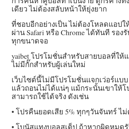
การค้นหาคู่บอลทำเป็นง่าย ดูกรค้างทั
เดียว ไม่ต้องสลับหน้าให้ยุ่งยาก
ที่ชอบอีกอย่างเป็น ไม่ต้องโหลดแอปให้ห
ผ่าน Safari หรือ Chrome ได้ทันที รองรั
ทุกขนาดจอ
yaibet โปรโมชั่นสำหรับสายบอลที่ให้แบ
ไม่มีกั๊กสำหรับผู้เล่นใหม่
เว็บไซต์นี้ไม่มีโปรโมชั่นแจกเว่อร์แบบ
แล้วถอนไม่ได้แน่ๆ แม้กระนั้นเขาให้
สามารถใช้ได้จริง ดังเช่น
• โปรคืนยอดเสีย 5% ทุกๆวันจันทร์ ไม่
• โบนัสแทงบอลสเต็ป ถ้าหากผิดหมดรับ