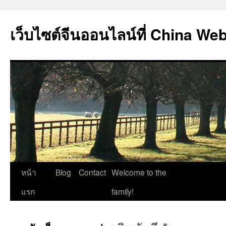
เว็บไซต์จีนออนไลน์ที่ China We
ข้าม
หน้า
Blog
Contact
Welcome to the
ไป
แรก
family!
ยัง