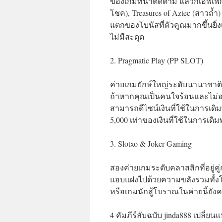
ของเกมที่น่าติดตาม แล้วก็เอฟเฟก
โชค), Treasures of Aztec (สาวถ้
แตกของโบนัสที่ตัวคูณมากขึ้นยิ่
ไม่มีสะดุด
2. Pragmatic Play (PP SLOT)
ค่ายเกมยักษ์ใหญ่ระดับนานาชาติที่ขึ
ถ้าหากคุณเป็นคนใจร้อนและไม่อย
สามารถดีไซน์เงินที่ใช้ในการเดิมพ
5,000 เท่าของเงินที่ใช้ในการเดิ
3. Slotxo & Joker Gaming
สองค่ายเกมระดับคลาสสิกที่อยู่ค
แอบแฝงไปด้วยความขลังรวมทั้งโบน
หรือเกมนักสู้โบราณในค่ายนี้ยังคงท
4 คัมภีร์ลับฉบับ jinda888 เปลี่