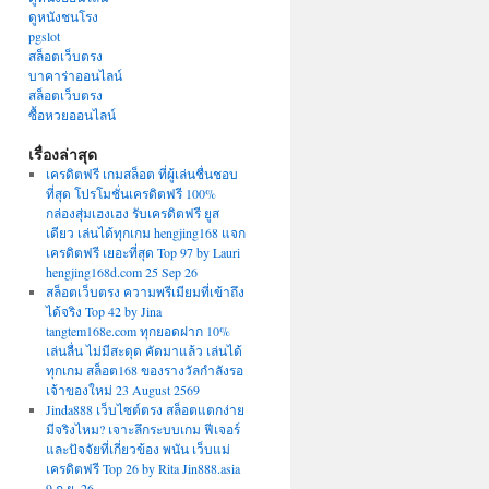
ดูหนังชนโรง
pgslot
สล็อตเว็บตรง
บาคาร่าออนไลน์
สล็อตเว็บตรง
ซื้อหวยออนไลน์
เรื่องล่าสุด
เครดิตฟรี เกมสล็อต ที่ผู้เล่นชื่นชอบ
ที่สุด โปรโมชั่นเครดิตฟรี 100%
กล่องสุ่มเฮงเฮง รับเครดิตฟรี ยูส
เดียว เล่นได้ทุกเกม hengjing168 แจก
เครดิตฟรี เยอะที่สุด Top 97 by Lauri
hengjing168d.com 25 Sep 26
สล็อตเว็บตรง ความพรีเมียมที่เข้าถึง
ได้จริง Top 42 by Jina
tangtem168e.com ทุกยอดฝาก 10%
เล่นลื่น ไม่มีสะดุด คัดมาแล้ว เล่นได้
ทุกเกม สล็อต168 ของรางวัลกำลังรอ
เจ้าของใหม่ 23 August 2569
Jinda888 เว็บไซต์ตรง สล็อตแตกง่าย
มีจริงไหม? เจาะลึกระบบเกม ฟีเจอร์
และปัจจัยที่เกี่ยวข้อง พนัน เว็บแม่
เครดิตฟรี Top 26 by Rita Jin888.asia
9 ก.ย. 26