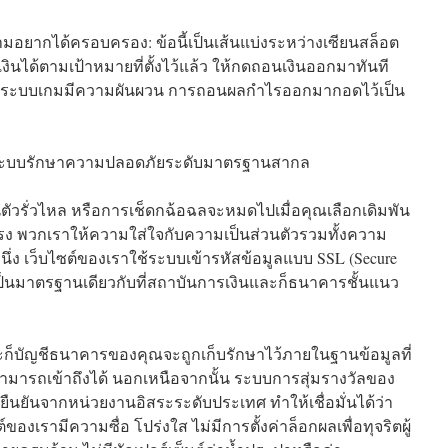
วามอยากได้ครอบครอง: ข้อนี้เป็นเส้นแบ่งระหว่างเซียนสล็อต
ำเงินได้ตามเป้าหมายที่ตั้งไว้แล้ว ให้กดถอนเงินออกมาทันที
ื่องจากระบบเกมมีความผันผวน การถอนผลกำไรออกมากอดไว้เป็น
% กับระบบรักษาความปลอดภัยระดับมาตรฐานสากล
วนตัวรั่วไหล หรือการเช็ดกฉ้อฉลจะหมดไปเมื่อคุณเลือกเดิมพัน
์ตรง พวกเราให้ความใส่ใจกับความเป็นส่วนตัวรวมทั้งความ
ึ่ง เว็บไซต์ของเราใช้ระบบเข้ารหัสข้อมูลแบบ SSL (Secure
ึ่งเป็นมาตรฐานเดียวกับที่สถาบันการเงินและก็ธนาคารชั้นแนว
และก็บัญชีธนาคารของคุณจะถูกเก็บรักษาไว้ภายในฐานข้อมูลที่
สามารถเข้าถึงได้ นอกเหนือจากนั้น ระบบการสุ่มรางวัลของ
ยืนยันจากหน่วยงานอิสระระดับประเทศ ทำให้เชื่อมั่นได้ว่า
์ของเรามีความซื่อ โปร่งใส ไม่มีการตั้งค่าล็อกผลเพื่อทุจริตผู้