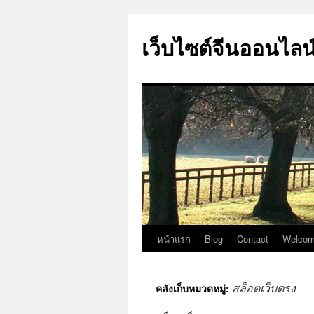
เว็บไซต์จีนออนไลน
หน้าแรก
Blog
Contact
Welcome
ข้าม
ไป
สล็อตเว็บตรง
คลังเก็บหมวดหมู่:
ยัง