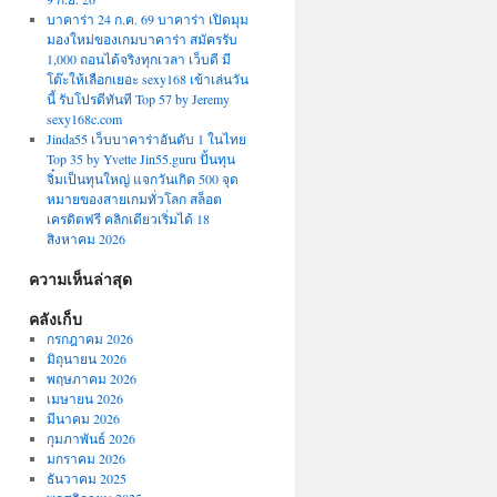
บาคาร่า 24 ก.ค. 69 บาคาร่า เปิดมุม
มองใหม่ของเกมบาคาร่า สมัครรับ
1,000 ถอนได้จริงทุกเวลา เว็บดี มี
โต๊ะให้เลือกเยอะ sexy168 เข้าเล่นวัน
นี้ รับโปรดีทันที Top 57 by Jeremy
sexy168c.com
Jinda55 เว็บบาคาร่าอันดับ 1 ในไทย
Top 35 by Yvette Jin55.guru ปั้นทุน
จิ๋มเป็นทุนใหญ่ แจกวันเกิด 500 จุด
หมายของสายเกมทั่วโลก สล็อต
เครดิตฟรี คลิกเดียวเริ่มได้ 18
สิงหาคม 2026
ความเห็นล่าสุด
คลังเก็บ
กรกฎาคม 2026
มิถุนายน 2026
พฤษภาคม 2026
เมษายน 2026
มีนาคม 2026
กุมภาพันธ์ 2026
มกราคม 2026
ธันวาคม 2025