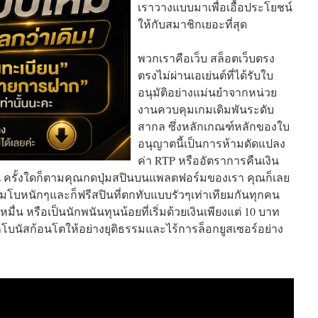
เราวางแบบมาเพื่อเอื้อประโยชน์
ให้กับสมาชิกเยอะที่สุด
พวกเราคือเว็บ สล็อตเว็บตรง
ตรงไม่ผ่านเอเย่นต์ที่ได้รับใบ
อนุมัติอย่างแม่นยำจากหน่วย
งานควบคุมเกมเดิมพันระดับ
สากล ซึ่งหลักเกณฑ์หลักของใบ
อนุญาตนี้เป็นการห้ามดัดแปลง
ค่า RTP หรืออัตราการคืนเงิน
นั้น ครั้งใดก็ตามคุณกดปุ่มสปินบนแพลตฟอร์มของเรา คุณก็เลย
มโบหนักๆและก็ฟรีสปินที่ตกทับแบบรัวๆเท่าเทียมกันทุกคน
มื่น หรือเป็นนักพนันทุนน้อยที่เริ่มด้วยเงินเพียงแต่ 10 บาท
โบนัสก้อนโตให้อย่างยุติธรรมและไร้การล็อกยูสเซอร์อย่าง