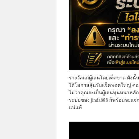
รางวัลแก่ผู้เล่นโดยเด็ดขาด ดัง
ได้โอกาสลุ้นรับแจ็คพอตใหญ่ คอ
ไม่ว่าคุณจะเป็นผู้เล่นทุนหนาหลักห
ระบบของ jinda888 ก็พร้อมจะแจก
แน่แท้