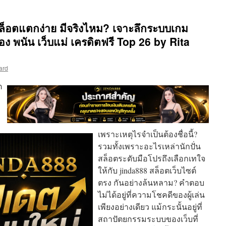
ล็อตแตกง่าย มีจริงไหม? เจาะลึกระบบเกม
วข้อง พนัน เว็บแม่ เครดิตฟรี Top 26 by Rita
ard
ต
เพราะเหตุไรจำเป็นต้องชื่อนี้?
รวมทั้งเพราะอะไรเหล่านักปั่น
สล็อตระดับมือโปรถึงเลือกเทใจ
ให้กับ jinda888 สล็อตเว็บไซต์
ตรง กันอย่างล้นหลาม? คำตอบ
ไม่ได้อยู่ที่ความโชคดีของผู้เล่น
เพียงอย่างเดียว แม้กระนั้นอยู่ที่
สถาปัตยกรรมระบบของเว็บที่