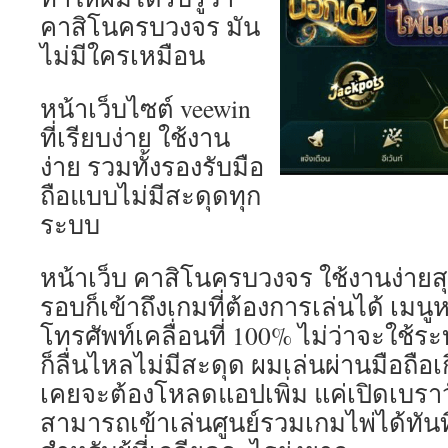
คาสิโนครบวงจร มัน
ไม่มีใครเหมือน
หน้าเว็บไซต์ veewin
ที่เรียบง่าย ใช้งาน
ง่าย รวมทั้งรองรับมือ
ถือแบบไม่มีสะดุดทุก
ระบบ
หน้าเว็บ คาสิโนครบวงจร ใช้งานง่ายส
รอบก็เข้าถึงเกมที่ต้องการเล่นได้ เมนู
โทรศัพท์เคลื่อนที่ 100% ไม่ว่าจะใช้ร
ก็ลื่นไหลไม่มีสะดุด ผมเล่นผ่านมือถื
เคยจะต้องโหลดแอปเพิ่ม แค่เปิดเบราว์
สามารถเข้าเล่นศูนย์รวมเกมไพ่ได้ทัน