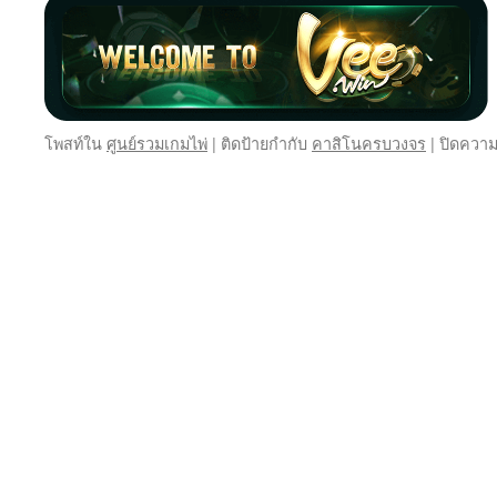
โพสท์ใน
ศูนย์รวมเกมไพ่
|
ติดป้ายกำกับ
คาสิโนครบวงจร
|
ปิดความ