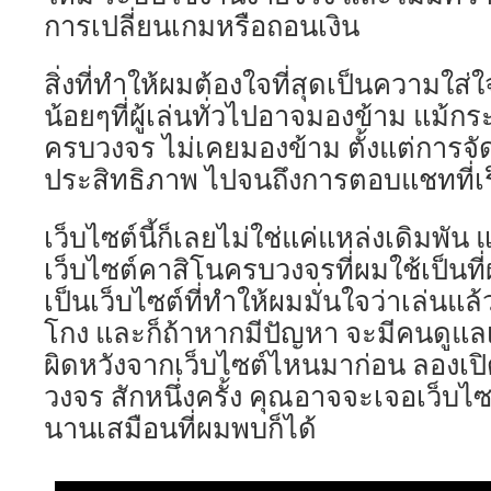
การเปลี่ยนเกมหรือถอนเงิน
สิ่งที่ทำให้ผมต้องใจที่สุดเป็นความใส
น้อยๆที่ผู้เล่นทั่วไปอาจมองข้าม แม้ก
ครบวงจร ไม่เคยมองข้าม ตั้งแต่การจั
ประสิทธิภาพ ไปจนถึงการตอบแชทที่เร
เว็บไซต์นี้ก็เลยไม่ใช่แค่แหล่งเดิมพัน
เว็บไซต์คาสิโนครบวงจรที่ผมใช้เป็นที
เป็นเว็บไซต์ที่ทำให้ผมมั่นใจว่าเล่นแล้ว
โกง และก็ถ้าหากมีปัญหา จะมีคนดูแล
ผิดหวังจากเว็บไซต์ไหนมาก่อน ลองเป
วงจร สักหนึ่งครั้ง คุณอาจจะเจอเว็บไ
นานเสมือนที่ผมพบก็ได้