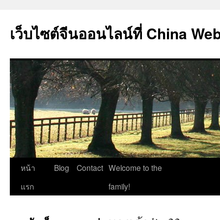
เว็บไซต์จีนออนไลน์ที่ China We
ข้าม
หน้า
Blog
Contact
Welcome to the
ไป
แรก
family!
ยัง