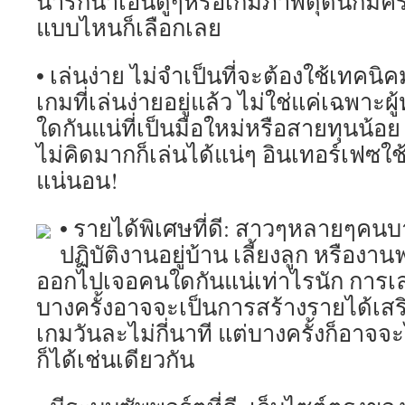
น่ารักน่าเอ็นดูๆหรือเกมภาพดุดันก็มีค
แบบไหนก็เลือกเลย
• เล่นง่าย ไม่จำเป็นที่จะต้องใช้เทคน
เกมที่เล่นง่ายอยู่แล้ว ไม่ใช่แค่เฉพาะผู้หญ
ใดกันแน่ที่เป็นมือใหม่หรือสายทุนน้อ
ไม่คิดมากก็เล่นได้แน่ๆ อินเทอร์เฟซใช
แน่นอน!
• รายได้พิเศษที่ดี: สาวๆหลายๆคนบ
ปฏิบัติงานอยู่บ้าน เลี้ยงลูก หรืองาน
ออกไปเจอคนใดกันแน่เท่าไรนัก การเล่
บางครั้งอาจจะเป็นการสร้างรายได้เสริม
เกมวันละไม่กี่นาที แต่บางครั้งก็อาจจ
ก็ได้เช่นเดียวกัน