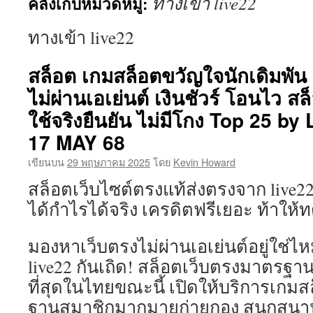
ทางเข้า live22
คลังเก็บหมวดหมู่:
เนื้อหา
ทางเข้า live22
สล็อต เกมสล็อตขวัญใจนักเดิมพัน
ไม่ผ่านเอเย่นต์ เงินชัวร์ โอนไว สล
ใช้จริงยืนยัน ไม่มีโกง Top 25 by
17 MAY 68
เขียนบน
29 พฤษภาคม 2025
โดย
Kevin Howard
สล็อตเว็บไซต์ตรงแท้ส่งตรงจาก live22 
ได้กำไรได้จริง เครดิตฟรีเยอะ ท้าให้ท
มองหาเว็บตรงไม่ผ่านเอเย่นต์อยู่ใช่
live22 กันเถิด! สล็อตเว็บตรงมาตรฐา
ที่สุดในไทยขณะนี้ เปิดให้บริการเกมส
ฐานสมาชิกมากมายก่ายกอง สนุกสนา