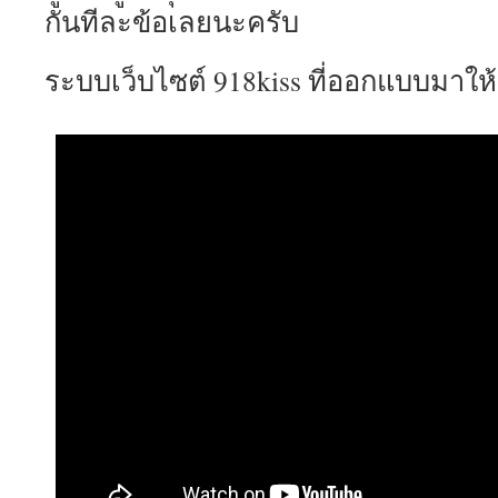
กันทีละข้อเลยนะครับ
ระบบเว็บไซต์ 918kiss ที่ออกแบบมาให้ 