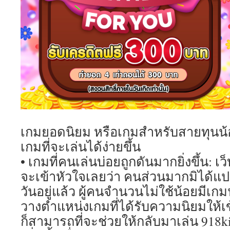
เกมยอดนิยม หรือเกมสำหรับสายทุนน้อย เ
เกมที่จะเล่นได้ง่ายขึ้น
• เกมที่คนเล่นบ่อยถูกดันมากยิ่งขึ้น: เว็
จะเข้าหัวใจเลยว่า คนส่วนมากมิได้แปล
วันอยู่แล้ว ผู้คนจำนวนไม่ใช้น้อยมี
วางตำแหน่งเกมที่ได้รับความนิยมให้เข้า
ก็สามารถที่จะช่วยให้กลับมาเล่น 918k