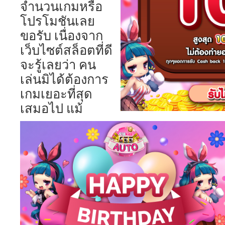
จำนวนเกมหรือ
โปรโมชันเลย
ขอรับ เนื่องจาก
เว็บไซต์สล็อตที่ดี
จะรู้เลยว่า คน
เล่นมิได้ต้องการ
เกมเยอะที่สุด
เสมอไป แม้