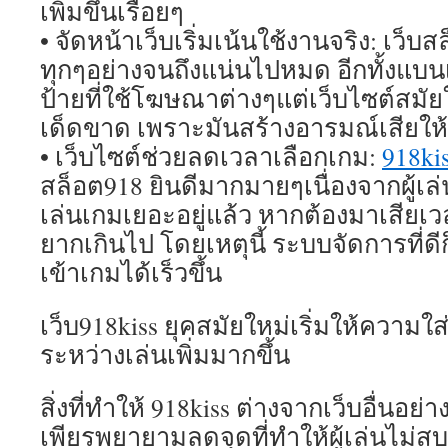
เพิ่มขึ้นเรื่อยๆ
• จัดหน้าเว็บเริ่มเน้นใช้งานจริง: เว็บ
ทุกๆอย่างจนถึงแน่นไปหมด อีกทั้งแบน
ป้ายที่ใช้โฆษณาต่างๆแต่เว็บไซต์สมั
เด็ดขาด เพราะมันสร้างอารมณ์เสียให้ก
• เว็บไซต์ช่วยลดเวลาเลือกเกม:
918ki
สล็อต918 ยินดีมากมายๆเนื่องจากผู้เล
เล่นเกมเยอะอยู่แล้ว หากต้องมาเสียเวล
ยากเกินไป โดยเหตุนี้ ระบบจัดการที่ดี
เข้าเกมได้เร็วขึ้น
เว็บ918kiss ยุคสมัยใหม่เริ่มให้ความใ
ระหว่างเล่นเพิ่มมากขึ้น
สิ่งที่ทำให้ 918kiss ต่างจากเว็บอื่นอย่
เพียรพยายามลดจุดที่ทำให้ผู้เล่นไม่