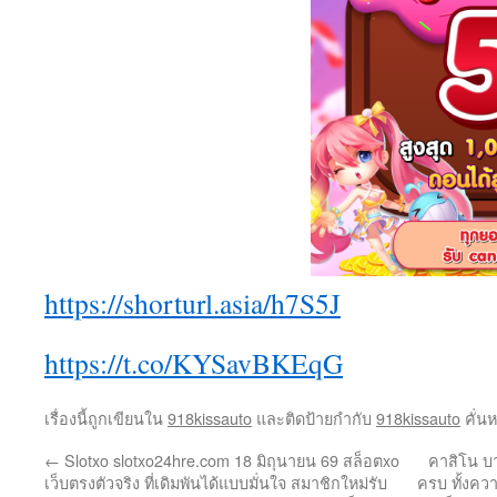
https://shorturl.asia/h7S5J
https://t.co/KYSavBKEqG
เรื่องนี้ถูกเขียนใน
918kissauto
และติดป้ายกำกับ
918kissauto
คั่น
←
Slotxo slotxo24hre.com 18 มิถุนายน 69 สล็อตxo
คาสิโน บา
เว็บตรงตัวจริง ที่เดิมพันได้แบบมั่นใจ สมาชิกใหม่รับ
ครบ ทั้งคว