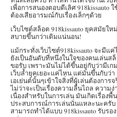
เพื่อการสนองตอบดีเลิศ 918kissauto ใ
ต้องเสียอารมณ์กับเรื่องเล็กๆด้วย
เว็บไซต์สล็อต 918kissauto ยุคสมัยใหม่
สบายขึ้นกว่าเดิมแน่นอน!
แม้กระทั่งเว็บไซต์918kissauto จะมีแค่
ยังเป็นอันดับที่หนึ่งในใจของคนเล่นสล็
ขอรับ เพราะมันไม่ได้ขึ้นอยู่กับว่ามีเก
เว็บล้ำยุคเยอะแค่ไหน แต่มันขึ้นกับว่า
เอเย่นต์นั้นๆเข้าใจสิ่งที่ผู้เล่นต้องก
ไม่ว่าจะเป็นเรื่องความลื่นไถล ความง่
เนื่องสำหรับในการเล่น มันเกิดเรื่องพื
ประสบการณ์การเล่นนั่นแหละนะครับ
สามารถทำได้แบบ 918kissauto รับรอง