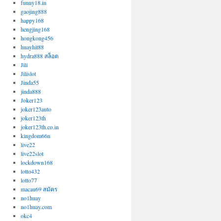
funny18.in
gaojing888
happy168
hengjing168
hongkong456
huayhit88
hydra888 สล็อต
Jili
Jilislot
Jinda55
jinda888
Joker123
joker123auto
joker123th
joker123th.co.in
kingdom66n
live22
live22slot
lockdown168
lotto432
lotto77
macau69 สมัคร
no1huay
no1huay.com
okc4