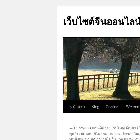
เว็บไซต์จีนออนไลน
หน้าแรก
Blog
Contact
Welcome
ข้าม
ไป
←
Pussy888 ถอนเงินง่าย เว็บใหญ่ เงินชัวร์
ยัง
ศูนย์รวมเกมคาสิโนคุณภาพ ยอดเล็กยอดใหญ่
พุซซี่888 ระบบดี รางวัลไม่อั้น Top 88 by Wil