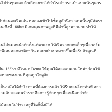
นไปวันๆนะคะ ถ้าเกิดอยากได้กำไรเข้ากระเป๋าแบบเน้นๆควร
ป: ก่อนจะเริ่มเล่น ทดลองเข้าไปเช็คดูสักนิดว่าเกมนั้นๆมีอัตรา
ซึ่งที่ 188bet มีเกมคุณภาพสูงที่มีค่านี้สูงมากมาย ทำให้
้อนใส่หมดหน้าตักตั้งแต่ตาแรก ให้เริ่มจากเบทเล็กๆเพื่อวอร์ม
ายพิเศษออกมาติดๆกัน ค่อยขยับเบทมากขึ้นเพื่อรับตัวคูณที่
เป็น: 188bet มีโหมด Demo ให้คุณได้ลองเล่นเกมใหม่ๆก่อนใช้
ังหวะของเกมที่คุณถูกใจดูจ้ะ
ป็น: เมื่อได้กำไรตามที่ต้องการแล้ว ให้รีบถอนโดยทันที อย่า
ับของคนร่ำรวยคือการรู้จักหยุดเมื่อเหนือกว่าจ้ะ
อย ไม่ว่าจะอยู่ที่ใดก็มั่งมีได้