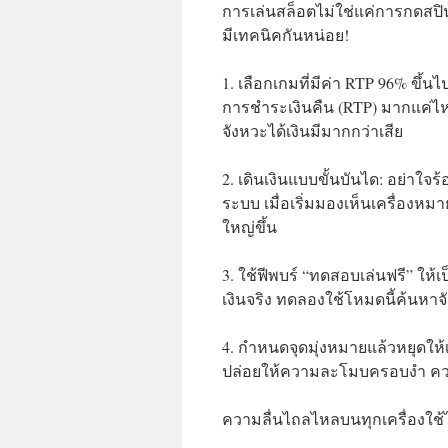
การเล่นสล็อตไม่ใช่แค่การกดสปิ
มีเทคนิคกันหน่อย!
1. เลือกเกมที่มีค่า RTP 96% ขึ้นไ
การชำระเงินคืน (RTP) มากแค่ไหน 
จังหวะได้เงินมีมากกว่าเสีย
2. เดินเงินแบบขั้นบันได: อย่าใจร
ระบบ เมื่อเริ่มมองเห็นเครื่องหม
ใหญ่ขึ้น
3. ใช้ฟีพบร์ “ทดสอบเล่นฟรี” ให้
เงินจริง ทดลองใช้โหมดนี้ค้นหาจ
4. กำหนดจุดมุ่งหมายแล้วหยุดให้เ
ปล่อยให้ความละโมบครอบงำ ความล
ความลื่นไถลไหลบนทุกเครื่องใช้ไม้ส