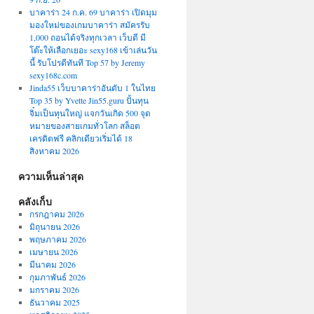
บาคาร่า 24 ก.ค. 69 บาคาร่า เปิดมุม
มองใหม่ของเกมบาคาร่า สมัครรับ
1,000 ถอนได้จริงทุกเวลา เว็บดี มี
โต๊ะให้เลือกเยอะ sexy168 เข้าเล่นวัน
นี้ รับโปรดีทันที Top 57 by Jeremy
sexy168c.com
Jinda55 เว็บบาคาร่าอันดับ 1 ในไทย
Top 35 by Yvette Jin55.guru ปั้นทุน
จิ๋มเป็นทุนใหญ่ แจกวันเกิด 500 จุด
หมายของสายเกมทั่วโลก สล็อต
เครดิตฟรี คลิกเดียวเริ่มได้ 18
สิงหาคม 2026
ความเห็นล่าสุด
คลังเก็บ
กรกฎาคม 2026
มิถุนายน 2026
พฤษภาคม 2026
เมษายน 2026
มีนาคม 2026
กุมภาพันธ์ 2026
มกราคม 2026
ธันวาคม 2025