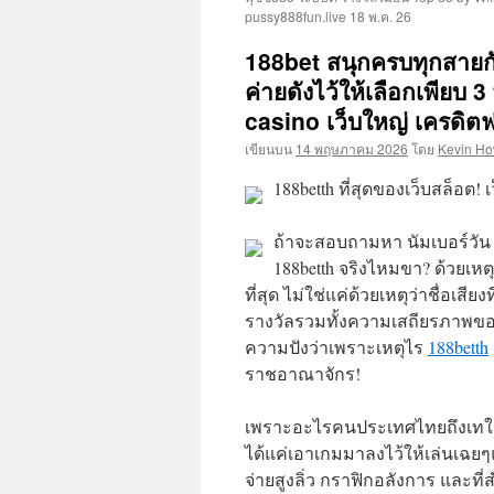
เนื้อหา
pussy888fun.live 18 พ.ค. 26
188bet สนุกครบทุกสายก
ค่ายดังไว้ให้เลือกเพียบ
casino เว็บใหญ่ เครดิต
เขียนบน
14 พฤษภาคม 2026
โดย
Kevin H
188betth ที่สุดของเว็บสล็อต!
ถ้าจะสอบถามหา นัมเบอร์วัน 
188betth จริงไหมขา? ด้วยเหต
ที่สุด ไม่ใช่แค่ด้วยเหตุว่าชื่อเ
รางวัลรวมทั้งความเสถียรภาพขอ
ความปังว่าเพราะเหตุไร
188betth
ราชอาณาจักร!
เพราะอะไรคนประเทศไทยถึงเทใจให
ได้แค่เอาเกมมาลงไว้ให้เล่นเฉยๆ
จ่ายสูงลิ่ว กราฟิกอลังการ และที