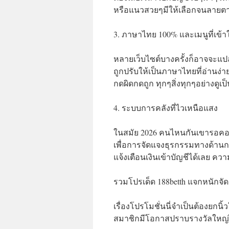
หรือแนวสวยๆมีให้เลือกจนลายต
3. ภาษาไทย 100% และเมนูที่เข้า
หลายเว็บไซต์บางครั้งก็อาจจะแป
ถูกปรับให้เป็นภาษาไทยที่อ่านง่าย 
กดผิดกดถูก ทุกๆสิ่งทุกๆอย่างดูเ
4. ระบบการคลังที่ไวเหนือแสง
ในสมัย 2026 คนไหนกันเขารอคอยฝ
เพื่อการจัดแจงธุรกรรมทางด้านกา
แจ้งเตือนเงินเข้าบัญชีได้เลย ค
รวมโปรเด็ด 188betth แจกหนักจั
เรื่องโปรโมชั่นนี่จำเป็นต้องยกนิ
สมาชิกมีโอกาสปราบรางวัลใหญ่ได