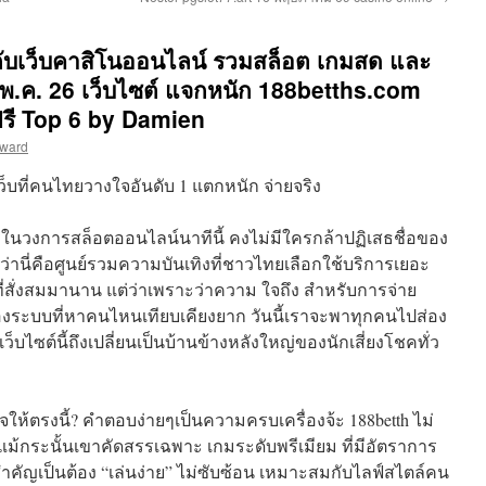
ับเว็บคาสิโนออนไลน์ รวมสล็อต เกมสด และ
 3 พ.ค. 26 เว็บไซต์ แจกหนัก 188betths.com
ฟรี Top 6 by Damien
oward
 เว็บที่คนไทยวางใจอันดับ 1 แตกหนัก จ่ายจริง
ในวงการสล็อตออนไลน์นาทีนี้ คงไม่มีใครกล้าปฏิเสธชื่อของ
ุว่านี่คือศูนย์รวมความบันเทิงที่ชาวไทยเลือกใช้บริการเยอะ
สียงที่สั่งสมมานาน แต่ว่าเพราะว่าความ ใจถึง สำหรับการจ่าย
งระบบที่หาคนไหนเทียบเคียงยาก วันนี้เราจะพาทุกคนไปส่อง
เว็บไซต์นี้ถึงเปลี่ยนเป็นบ้านข้างหลังใหญ่ของนักเสี่ยงโชคทั่ว
้ตรงนี้? คำตอบง่ายๆเป็นความครบเครื่องจ้ะ 188betth ไม่
แม้กระนั้นเขาคัดสรรเฉพาะ เกมระดับพรีเมียม ที่มีอัตราการ
่สำคัญเป็นต้อง “เล่นง่าย” ไม่ซับซ้อน เหมาะสมกับไลฟ์สไตล์คน