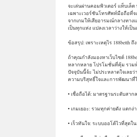
จะเล่นผ่านคอมพิวเตอร์ แท็บเล็ต
เฉพาะเวอร์ชันโทรศัพท์มือถือที่
จากเกมให้เสียอารมณ์กลางทางแน่
เป็นทุกแห่ง แปลงเวลาว่างให้เป็น
ข้อสรุป: เพราะเหตุไร 188betth ถึ
ถ้าคุณกำลังมองหาเว็บไซต์ 188betth
หลากหลาย โปรโมชั่นที่คุ้ม รวมทั้
ปัจจุบันนี้จ้ะ ไม่ประหลาดใจเลยว
ความบริสุทธิ์ใจและการพัฒนาที่ไม
• เชื่อถือได้: มาตรฐานระดับสาก
• เกมเยอะ: รวมทุกค่ายดัง แตกง่า
• เร็วทันใจ: ระบบออโต้ไวที่สุดในย