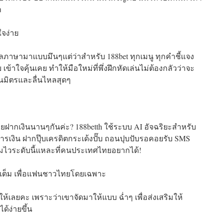
า
ใจง่าย
ลภาษามาแบบมึนๆแต่ว่าสำหรับ 188bet ทุกเมนู ทุกคำชี้แจง
เข้าใจคุ้นเคย ทำให้มือใหม่ที่พึ่งฝึกหัดเล่นไม่ต้องกลัวว่าจะ
ป็นมิตรและลื่นไหลสุดๆ
ากเงินนานๆกันค่ะ? 188betth ใช้ระบบ AI อัจฉริยะสำหรับ
รเงิน ฝากปุ๊บเครดิตกระเด้งปั๊บ ถอนปุบปับรอคอยรับ SMS
วามไวระดับนี้แหละที่คนประเทศไทยอยากได้!
ดเต็ม เพื่อแฟนชาวไทยโดยเฉพาะ
้วให้เลยคะ เพราะว่าเขาจัดมาให้แบบ ฉ่ำๆ เพื่อส่งเสริมให้
้ง่ายขึ้น