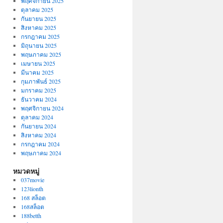
พฤศจิกายน 2025
ตุลาคม 2025
กันยายน 2025
สิงหาคม 2025
กรกฎาคม 2025
มิถุนายน 2025
พฤษภาคม 2025
เมษายน 2025
มีนาคม 2025
กุมภาพันธ์ 2025
มกราคม 2025
ธันวาคม 2024
พฤศจิกายน 2024
ตุลาคม 2024
กันยายน 2024
สิงหาคม 2024
กรกฎาคม 2024
พฤษภาคม 2024
หมวดหมู่
037movie
123lionth
168 สล็อต
168สล็อต
188betth