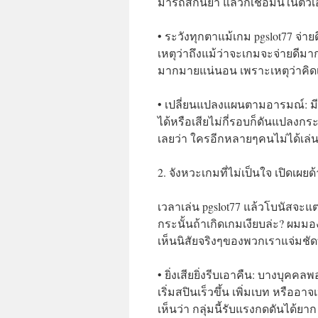
มารถสึกนยำ แล้วก็เชื่อมั่นในตัว
• ระวังทุกตาแม้เกม pgslot77 จ่ายด
เหตุว่าถึงแม้ว่าจะเกมจะจ่ายดีมา
มากมายแน่นอน เพราะเหตุว่าคิดเ
• เปลี่ยนแปลงแผนตามอารมณ์: มีคน
ได้หรือเสียไม่กี่รอบก็ดันแปลงก
เลยว่า ใครอีกหลายๆคนไม่ได้เล่
2. จังหวะเกมที่ไม่เป็นใจ เปิดเผย
เวลาเล่น pgslot77 แล้วโบนัสจะ
กระนั้นถ้าเกิดเกมเงียบล่ะ? ผมม
เห็นนิสัยจริงๆของพวกเราแจ่มชัดที
• ยิ่งเสียยิ่งรีบเอาคืน: บางบุคค
เริ่มสปินเร็วขึ้น เพิ่มเบท หรืออ
เห็นว่า กลุ่มนี้รับแรงกดดันได้ยาก