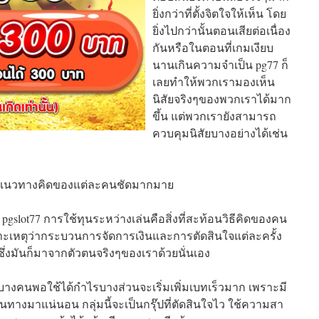
ยิ่งกว่าที่ตั้งจิตใจให้เห็น โดย
ยิ่งไปกว่านั้นตอนเสียต่อเนื่อง
กันหรือในตอนที่เกมเงียบ
นานเกินความจำเป็น pg77 ก็
เลยทำให้พวกเรามองเห็น
นิสัยจริงๆของพวกเราได้มาก
ขึ้น แต่พวกเรายังสามารถ
ควบคุมนิสัยบางอย่างได้เช่น
้อนแนวทางคิดของแต่ละคนชัดมากมาย
pgslot77 การใช้ทุนระหว่างเล่นคือสิ่งที่สะท้อนวิธีคิดของคน
เพราะเหตุว่ากระบวนการจัดการเงินและการตัดสินใจแต่ละครั้ง
ึ่งมันก็มาจากตัวตนจริงๆของเราด้วยนั่นเอง
นใจ: บางคนพอใช้ได้กำไรบางส่วนจะเริ่มเพิ่มเบทเร็วมาก เพราะมี
ทางมาแน่นอน กลุ่มนี้จะเป็นกรุ๊ปที่ตัดสินใจไว ใช้ความสา