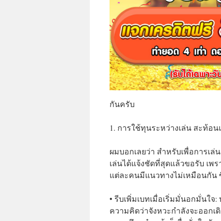
กันครับ
1. การใช้ทุนระหว่างเล่น สะท
ผมบอกเลยว่า สำหรับเพื่อการเล่น 
เล่นได้แจ้งชัดที่สุดแล้วขอรับ 
แต่ละคนมีแนวทางไม่เหมือนกัน ซ
• รีบเพิ่มเบทเมื่อเริ่มมั่นอกมั่
ความคิดว่าจังหวะกำลังจะออกเดิน