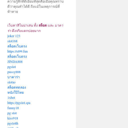
ความรู้สึกที่ดีเยี่ยมที่สุดคือเมื่อคุณทราบ
ดีว่าคุณทำได้ดี ถึงแม้ในเหตุการณ์ที่
ท้าทาย
เว็บคาสิโนน่าเล่น ทั้ง
สล็อต
และ
บาคา
ร่า
ตึงจริงแตกบ่อยมาก
joker 123
slot168
สล็อตเว็บตรง
https://st99.fun
สล็อตเว็บตรง
JINDA888
pgslot
pussy888
บาคาร่า
slotxo
สล็อตทดลอง
หนังโป๊ไทย
1xbet
https://pgslot.spa
funny18
pg slot
kiss918
pgslotth