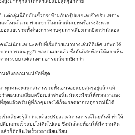
เองสูงมากๆกล้าได้กล้าเสียแบบสุดๆอีกด้วย
ี: แต่กลุ่มนี้ถือเป็นขั้วตรงข้ามกับกรุ๊ปแรกเลยจ๊าครับ เพราะ
กแค่ไหนก็ตาม พวกเขาก็ไม่กล้าเพิ่มเบทหรือเร่งจังหวะ
ยอะแยะรวมทั้งต้องการควบคุมการเสี่ยงมากยิ่งกว่านั่นเอง
ไม่น้อยเลยนะครับที่เริ่มด้วยแนวทางเล่นที่ดีเลิศ แต่พอใช้
ระบวนการเล่น pg77 ของตนเองแล้ว ซึ่งมันก็สะท้อนให้มองเห็น
นตามระบบ แต่เล่นตามอารมณ์มากยิ่งกว่า
ด้านจริงออกมาแน่ชัดที่สุด
แตก ทุกคนจะสนุกสนานรวมทั้งเอนจอยแบบสุดๆอยู่แล้ว แม้
องว่าตอนเกมเงียบหรือเปล่าจ่ายนั้น มันจะมีผลให้พวกเรามอง
่สุดแล้วครับ ผู้ที่กักคุมเองได้ก็จะรอดจากเหตุการณ์นี้ได้
ลพอเริ่มเสียจะรู้สึกว่าจะต้องปรับแต่งสถานการณ์โดยทันที ทำให้
าจเปลี่ยนเกมเร็วแบบไม่คิดไปเลย ซึ่งมันก็สะท้อนให้มีความคิด
 แล้วก็ตัดสินใจเร็วเวลาเสียเปรียบ