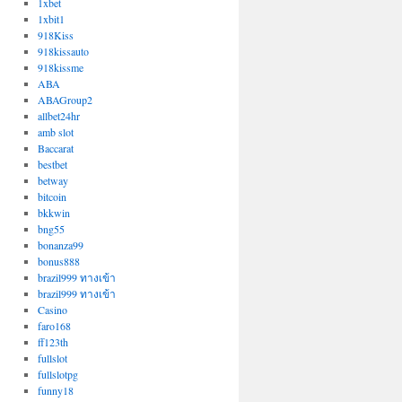
1xbet
1xbit1
918Kiss
918kissauto
918kissme
ABA
ABAGroup2
allbet24hr
amb slot
Baccarat
bestbet
betway
bitcoin
bkkwin
bng55
bonanza99
bonus888
brazil999 ทางเข้า
brazil999 ทางเข้า
Casino
faro168
ff123th
fullslot
fullslotpg
funny18