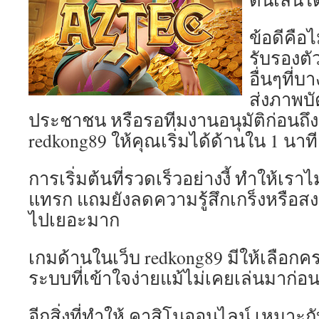
ข้อดีคือ
รับรองตั
อื่นๆที่
ส่งภาพบ
ประชาชน หรือรอทีมงานอนุมัติก่อนถึงจ
redkong89 ให้คุณเริ่มได้ด้านใน 1 นาที
การเริ่มต้นที่รวดเร็วอย่างงี้ ทำให้เรา
แทรก แถมยังลดความรู้สึกเกร็งหรือส
ไปเยอะมาก
เกมด้านในเว็บ redkong89 มีให้เลือก
ระบบที่เข้าใจง่ายแม้ไม่เคยเล่นมาก่อ
อีกสิ่งที่ทำให้ คาสิโนออนไลน์ เหมาะกั