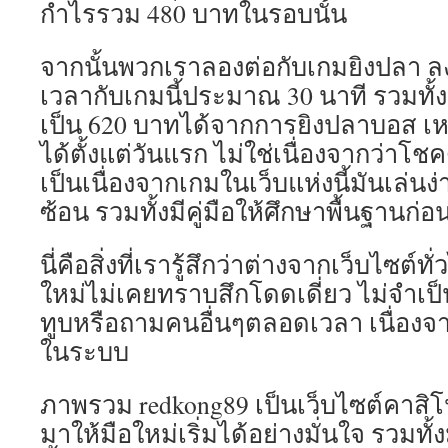
กำไรรวม 480 บาทในรอบนั้น
จากนั้นพวกเราลองต่อกับเกมยิงปลา ลง
เวลากับเกมนี้ประมาณ 30 นาที รวมท
เป็น 620 บาทได้จากการยิงปลาบอส เห
ได้ตั้งแต่วันแรก ไม่ใช่เนื่องจากว่าโชค
เป็นเนื่องจากเกมในเว็บแห่งนี้มันเล่นง
ซ้อน รวมทั้งมีคู่มือให้ศึกษาพื้นฐานก่อ
นี่คือสิ่งที่เรารู้สึกว่าต่างจากเว็บไซต์ท
ใหม่ไม่เคยทราบสึกโดดเดี่ยว ไม่จำเป
ทูบหรือถามคนอื่นๆตลอดเวลา เนื่องจากว
ในระบบ
ภาพรวม redkong89 เป็นเว็บไซต์คาสิ
มาให้มือใหม่เริ่มได้อย่างมั่นใจ รวมทั