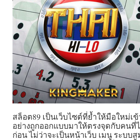
สล็อต89 เป็นเว็บไซต์ที่ย้ำให้มือใหม่เข้าถ
อย่างถูกออกแบบมาให้ตรงจุดกับคนที่
ก่อน ไม่ว่าจะเป็นหน้าเว็บ เมนู ระบบ