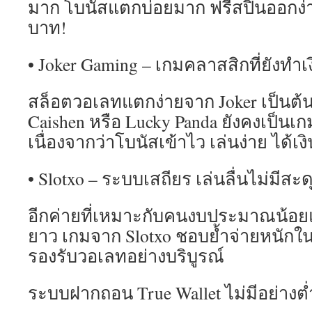
มาก โบนัสแตกบ่อยมาก ฟรีสปินออกง่าย
บาท!
• Joker Gaming – เกมคลาสสิกที่ยังทำเ
สล็อตวอเลทแตกง่ายจาก Joker เป็นต้น
Caishen หรือ Lucky Panda ยังคงเป็นเก
เนื่องจากว่าโบนัสเข้าไว เล่นง่าย ได้เงิ
• Slotxo – ระบบเสถียร เล่นลื่นไม่มีสะด
อีกค่ายที่เหมาะกับคนงบประมาณน้อย
ยาว เกมจาก Slotxo ชอบย้ำจ่ายหนักใน
รองรับวอเลทอย่างบริบูรณ์
ระบบฝากถอน True Wallet ไม่มีอย่างต่