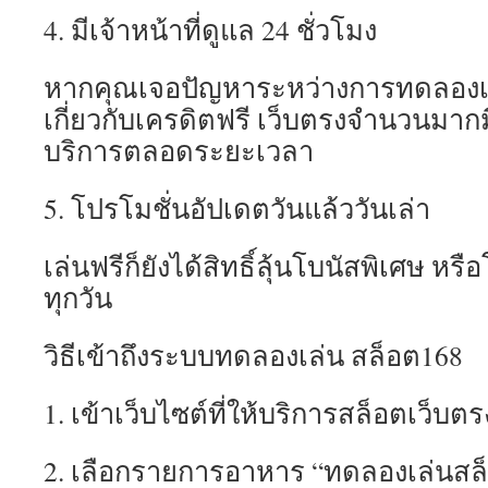
4. มีเจ้าหน้าที่ดูแล 24 ชั่วโมง
หากคุณเจอปัญหาระหว่างการทดลองเล
เกี่ยวกับเครดิตฟรี เว็บตรงจำนวนมากม
บริการตลอดระยะเวลา
5. โปรโมชั่นอัปเดตวันแล้ววันเล่า
เล่นฟรีก็ยังได้สิทธิ์ลุ้นโบนัสพิเศษ หรื
ทุกวัน
วิธีเข้าถึงระบบทดลองเล่น สล็อต168
1. เข้าเว็บไซต์ที่ให้บริการสล็อตเว็บต
2. เลือกรายการอาหาร “ทดลองเล่นสล