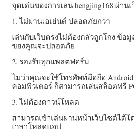
จุดเด่นของการเล่น hengjing168 ผ่านเ
1. ไม่ผ่านเอเย่นต์ ปลอดภัยกว่า
เล่นกับเว็บตรงไม่ต้องกลัวถูกโกง ข้อม
ของคุณจะปลอดภัย
2. รองรับทุกแพลตฟอร์ม
ไม่ว่าคุณจะใช้โทรศัพท์มือถือ Android
คอมพิวเตอร์ ก็สามารถเล่นสล็อตฟรี PG
3. ไม่ต้องดาวน์โหลด
สามารถเข้าเล่นผ่านหน้าเว็บไซต์ได้โดย
เวลาโหลดแอป