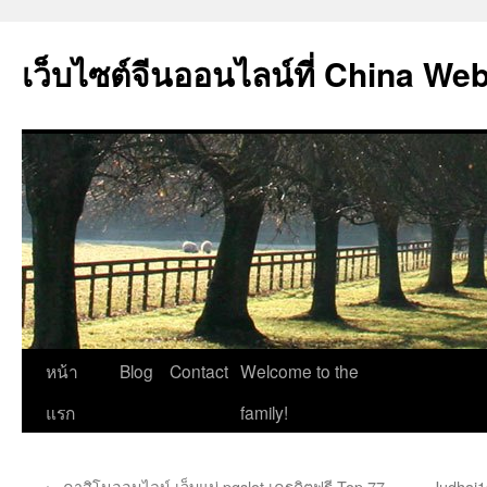
เว็บไซต์จีนออนไลน์ที่ China We
ข้าม
หน้า
Blog
Contact
Welcome to the
ไป
แรก
family!
ยัง
←
คาสิโนออนไลน์ เว็บแม่ pgslot เครดิตฟรี Top 77
Judhai1