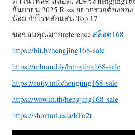
ดาวน์โหลด สล็อตเว็บตรง hengjing168
กันยายน 2025 Russ อยากรวยต้องลอง
น้อย กำไรหลักแสน Top 17
ขอขอบคุณมากreference
สล็อต168
https://bit.ly/hengjing168-sale
https://rebrand.ly/hengjing168-sale
https://cutly.info/hengjing168-sale
https://wow.in.th/hengjing168-sale
https://shorturl.asia/bTo2t