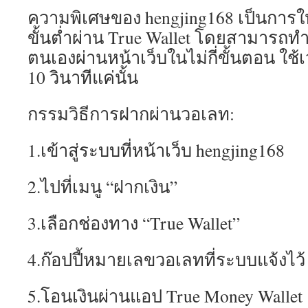
ความพิเศษของ hengjing168 เป็นการใ
ขั้นต่ำผ่าน True Wallet โดยสามารถท
ตนเองผ่านหน้าเว็บในไม่กี่ขั้นตอน ใ
10 วินาทีแค่นั้น
กรรมวิธีการฝากผ่านวอเลท:
1.เข้าสู่ระบบที่หน้าเว็บ hengjing168
2.ไปที่เมนู “ฝากเงิน”
3.เลือกช่องทาง “True Wallet”
4.ก๊อปปี้หมายเลขวอเลทที่ระบบแจ้งไว้
5.โอนเงินผ่านแอป True Money Wallet