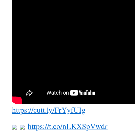
https://cutt.ly/FrYyfUIg
https://t.co/nLKXSpVwdr