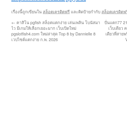
เรื่องนี้ถูกเขียนใน
สล็อตเครดิตฟรี
และติดป้ายกำกับ
สล็อตเครดิตฟร
←
คาสิโน pgfish สล็อตแตกง่าย เล่นเพลิน โบนัสมา
ปั่นแตก77 21
ไว มีเกมให้เลือกเยอะมาก เว็บเปิดใหม่
เว็บเดียว
pgslotfish4.com ใหม่ล่าสุด Top 8 by Dannielle 8
เดียวที่สายพ
เวปไซต์แตกง่าย ก.พ. 2026