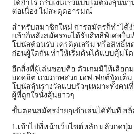
ได้กำไร ก็รับเงินเร็วแบบไม่ต้องลุ้นน
ต่อเนื่อง ไม่สะดุดอารมณ์
สำหรับสมาชิกใหม่ การสมัครก็ทำได้ง่
แล้วก็หลังสมัครจะได้รับสิทธิพิเศษในทั
โบนัสต้อนรับ เครดิตเสริม หรือสิทธิ
ก่อนผู้ใดกัน ทำให้เริ่มต้นได้แบบคุ้ม
อีกสิ่งที่ผู้เล่นชอบคือ ตัวเกมมีให้เลือ
ยอดฮิต เกมภาพสวย เอฟเฟกต์จัดเต็ม แล
โบนัสลุ้นรางวัลแบบรัวๆเหมาะทั้งคนที่ถ
ผู้ที่ถูกใจนั่งลุ้นยาวๆ
ขั้นตอนสมัครง่ายๆเข้าเล่นได้ทันที สล
1.เข้าไปที่หน้าเว็บไซต์หลัก แล้วกดปุ