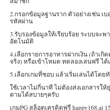
สมาชิก
2.กรอกข้อมูลฐานราก ตัวอย่างเช่น เบอร
รหัสผ่าน
3.รับรองข้อมูลให้เรียบร้อย ระบบจะพา
อัตโนมัติ
4.เลือกรายการอาหารฝากเงิน (ถ้าเกิดต
จริง) หรือเข้าโหมด ทดลองเล่นฟรี ได้
5.เลือกเกมที่ชอบ แล้วเริ่มเล่นได้โดยท
ใช้เวลาไม่กี่นาที ไม่ต้องส่งเอกสารให้ย
ตามได้สบายๆครับ
เกมPG สล็อตเครดิตฟรี happy168.ai 15