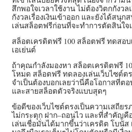
สึกพอใจเวลาใช้งาน ไม่ต้องวิตกกังวลเร
กังวลเรื่องเงินเข้าออก และยังได้สน
เล่นสล็อตฟรีก่อนที่จะทำการตัดสินใจเ
สล็อตเครดิตฟรี 100 สล็อตฟรี ทดสอบเ
เอเย่นต์
ถ้าคุณกำลังมองหา สล็อตเครดิตฟรี 100 
โหมด สล็อตฟรี ทดลองเล่นเว็บไซต์ตรง
จำเป็นต้องบอกเลยว่านี่คือโอกาสที่ตอบ
และสายสล็อตตัวจริงแบบสุดๆ
ข้อดีของเว็บไซต์ตรงเป็นความเสถียร
ไม่กระตุก ฝาก–ถอนไว และที่สำคัญคือไ
เล่นเชื่อมั่นได้มากขึ้นว่าเครดิต โบนั