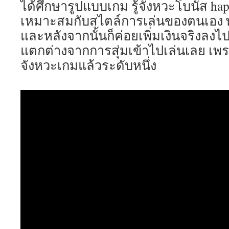
ได้ศึกษารูปแบบเกม รู้จังหวะโบนัส hap
เหมาะสมกับสไตล์การเล่นของตนเอง พอเพ
และหลังจากนั้นก็ค่อยเพิ่มเงินจริงลงไป
แตกต่างจากการสุ่มเข้าไปเล่นเลย เ
จังหวะเกมแล้วระดับหนึ่ง