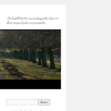
เว็บไซต์ที่ให้บริการและข้อมูลเกี่ยวกับการ
ซื้อขายออนไลน์จากประเทศจีน