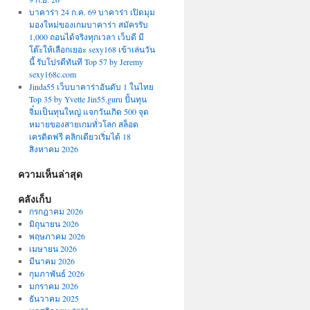
บาคาร่า 24 ก.ค. 69 บาคาร่า เปิดมุม
มองใหม่ของเกมบาคาร่า สมัครรับ
1,000 ถอนได้จริงทุกเวลา เว็บดี มี
โต๊ะให้เลือกเยอะ sexy168 เข้าเล่นวัน
นี้ รับโปรดีทันที Top 57 by Jeremy
sexy168c.com
Jinda55 เว็บบาคาร่าอันดับ 1 ในไทย
Top 35 by Yvette Jin55.guru ปั้นทุน
จิ๋มเป็นทุนใหญ่ แจกวันเกิด 500 จุด
หมายของสายเกมทั่วโลก สล็อต
เครดิตฟรี คลิกเดียวเริ่มได้ 18
สิงหาคม 2026
ความเห็นล่าสุด
คลังเก็บ
กรกฎาคม 2026
มิถุนายน 2026
พฤษภาคม 2026
เมษายน 2026
มีนาคม 2026
กุมภาพันธ์ 2026
มกราคม 2026
ธันวาคม 2025