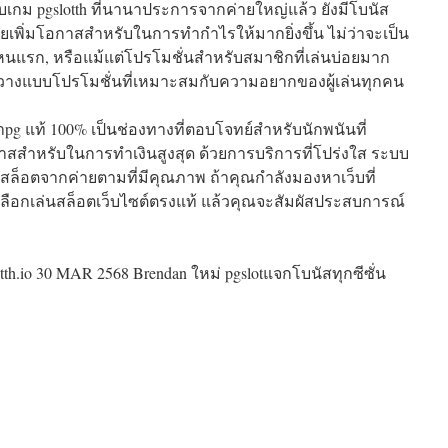
บเกม pgslotth ที่นานาประการจากค่ายใหญ่แล้ว ยังมีโบนัส
ยเพิ่มโอกาสสำหรับในการทำกำไรให้มากยิ่งขึ้น ไม่ว่าจะเป็น
หนแรก, หรือแม้แต่โปรโมชั่นสำหรับสมาชิกที่เล่นบ่อยมาก
การวางแบบโปรโมชั่นที่เหมาะสมกับความอยากของผู้เล่นทุกคน
pg แท้ 100% เป็นช่องทางที่ตอบโจทย์สำหรับนักพนันที่
สสำหรับในการทำเงินสูงสุด ด้วยการบริการที่โปร่งใส ระบบ
ล็อตจากค่ายตามที่มีคุณภาพ ถ้าคุณกำลังมองหาเว็บที่
อกเล่นสล็อตเว็บไซต์ตรงแท้ แล้วคุณจะสัมผัสประสบการณ์
lotth.io 30 MAR 2568 Brendan ใหม่ pgslotแจกโบนัสทุกซีซั่น