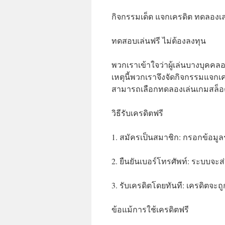
กิจกรรมเด็ด แจกเครดิต ทดลองเล
ทดสอบเล่นฟรี ไม่ต้องลงทุน
พวกเราเข้าใจว่าผู้เล่นบางบุค
เหตุนี้พวกเราจึงจัดกิจกรรมแจก
สามารถเลือกทดลองเล่นเกมสล็อตไ
วิธีรับเครดิตฟรี
1. สมัครเป็นสมาชิก: กรอกข้อมูล
2. ยืนยันเบอร์โทรศัพท์: ระบบจะส่
3. รับเครดิตโดยทันที: เครดิตจะถ
ข้อแม้การใช้เครดิตฟรี