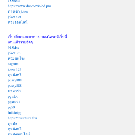
188betth
https://www.doomovie-hd.pro
ทางเข้า joker
joker slot
หวยออนไลน์
เว็บสล็อตและบาคาร่าของโครตดีเว็บนี้
เล่นแล้วรวยจัดๆ
918kiss
joker123
หนังชนโรง
sagame
joker 123
ดูหนังฟรี
pussy888
pussy888
บาคาร่า
pg slot
pgslot77
pg99
fullslotpg
https://live22slot.fun
ดูหนัง
ดูหนังฟรี
ดูหนังออนไลน์