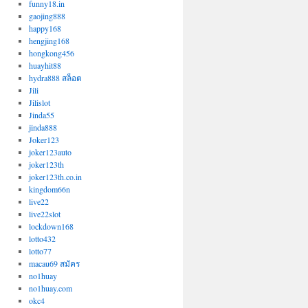
funny18.in
gaojing888
happy168
hengjing168
hongkong456
huayhit88
hydra888 สล็อต
Jili
Jilislot
Jinda55
jinda888
Joker123
joker123auto
joker123th
joker123th.co.in
kingdom66n
live22
live22slot
lockdown168
lotto432
lotto77
macau69 สมัคร
no1huay
no1huay.com
okc4