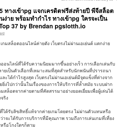
ทางเข้าpg แจกเครดิตฟรีส่งท้ายปี พีจีสล็อต
่นง่าย พร้อมทำกำไร ทางเข้าpg ใครจะเป็น
 Top 37 by Brendan pgslotth.io
ard
เกมสล็อตออนไลน์ค่ายดัง เว็บตรงไม่ผ่านเอเย่นต์ แตกง่าย
นไลน์ที่ได้รับความนิยมมากขึ้นอย่างเร็ว การเลือกเล่นกับ
ลายเป็นตัวเลือกที่เหมาะสมที่สุดสำหรับนักพนันที่ปรารถนา
ะได้กำไรสูงสุด เว็บตรงไม่ผ่านเอเย่นต์มีจุดแข็งที่ต่างจาก
ดยยิ่งไปกว่านั้นในเรื่องของการให้บริการที่ล้ำสมัย ระบบฝาก
กมสล็อตจากค่ายตามที่คัดสรรมาอย่างยอดเยี่ยมเพื่อผู้เล่นได้
งจริง
ที่ได้รับลิขสิทธิ์แท้จากค่ายเกมโดยตรง ไม่ผ่านตัวแทนหรือ
ได้ว่าจะได้รับการบริการที่มีคุณภาพ รวมถึงการเล่นเกมที่เที่ยง
ะหรือโกงใดๆก็ตาม