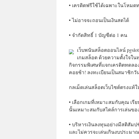
• เครดิตฟรีใช้ได้เฉพาะในโหมด
• ไม่อาจจะถอนเป็นเงินสดได้
• จำกัดสิทธิ์ 1 บัญชีต่อ 1 คน
เว็บพนันสล็อตออนไลน์ pgslot 
เกมสล็อต ด้วยความตั้งใจในท
กิจกรรมพิเศษที่แจกเครดิตทดลองเล
คอยช้า! ลงทะเบียนเป็นสมาชิกวัน
กลเม็ดเล่นสล็อตเว็บไซต์ตรงแท้ใ
• เลือกเกมที่เหมาะสมกับคุณ เรี
นั้นเหมาะสมกับสไตล์การเล่นของ
• บริหารเงินลงทุนอย่างมีสติสั
และไม่ควรจะเล่นเกินงบประมาณที่