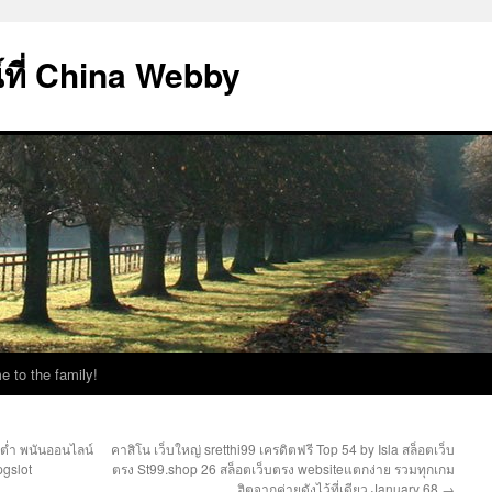
์ที่ China Webby
 to the family!
ต่ำ พนันออนไลน์
คาสิโน เว็บใหญ่ sretthi99 เครดิตฟรี Top 54 by Isla สล็อตเว็บ
pgslot
ตรง St99.shop 26 สล็อตเว็บตรง websiteแตกง่าย รวมทุกเกม
ฮิตจากค่ายดังไว้ที่เดียว January 68
→