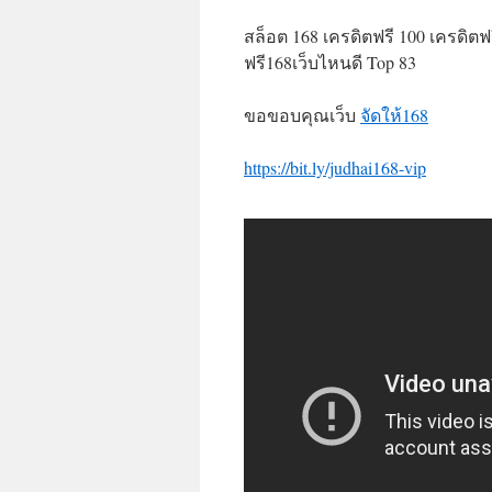
สล็อต 168 เครดิตฟรี 100 เครดิตฟร
ฟรี168เว็บไหนดี Top 83
ขอขอบคุณเว็บ
จัดให้168
https://bit.ly/judhai168-vip