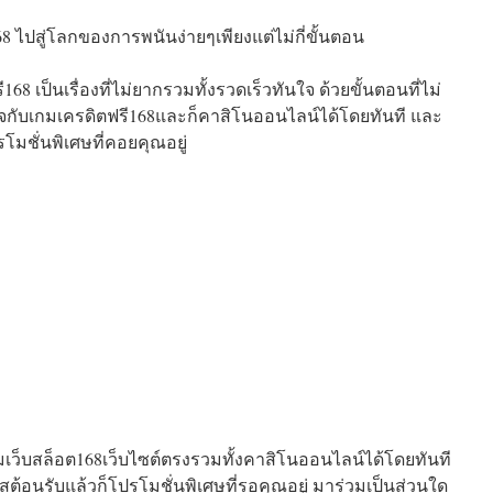
68 ไปสู่โลกของการพนันง่ายๆเพียงแต่ไม่กี่ขั้นตอน
68 เป็นเรื่องที่ไม่ยากรวมทั้งรวดเร็วทันใจ ด้วยขั้นตอนที่ไม่
จกับเกมเครดิตฟรี168และก็คาสิโนออนไลน์ได้โดยทันที และ
โมชั่นพิเศษที่คอยคุณอยู่
ว็บสล็อต168เว็บไซต์ตรงรวมทั้งคาสิโนออนไลน์ได้โดยทันที
สต้อนรับแล้วก็โปรโมชั่นพิเศษที่รอคุณอยู่ มาร่วมเป็นส่วนใด