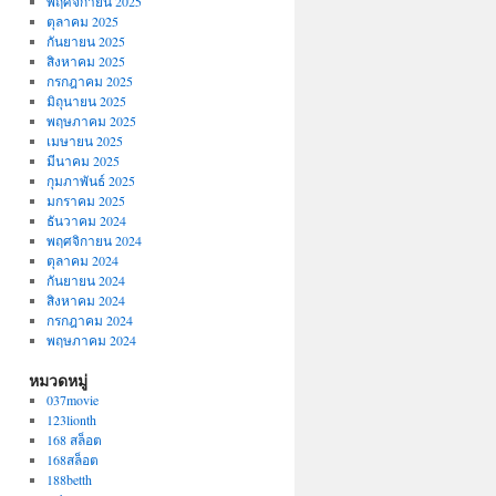
พฤศจิกายน 2025
ตุลาคม 2025
กันยายน 2025
สิงหาคม 2025
กรกฎาคม 2025
มิถุนายน 2025
พฤษภาคม 2025
เมษายน 2025
มีนาคม 2025
กุมภาพันธ์ 2025
มกราคม 2025
ธันวาคม 2024
พฤศจิกายน 2024
ตุลาคม 2024
กันยายน 2024
สิงหาคม 2024
กรกฎาคม 2024
พฤษภาคม 2024
หมวดหมู่
037movie
123lionth
168 สล็อต
168สล็อต
188betth