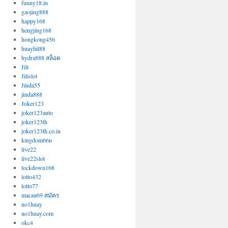
funny18.in
gaojing888
happy168
hengjing168
hongkong456
huayhit88
hydra888 สล็อต
Jili
Jilislot
Jinda55
jinda888
Joker123
joker123auto
joker123th
joker123th.co.in
kingdom66n
live22
live22slot
lockdown168
lotto432
lotto77
macau69 สมัคร
no1huay
no1huay.com
okc4