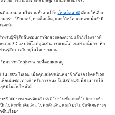
 ด้วยการถ่ายทอดสดจากสตูดิโอที่มีดีลเลอร์จริง
คนที่ชอบพอเกมไพ่รวมทั้งเกมโต๊ะ
เว็บสล็อต168
มีเกมให้เลือก
าคาร่า, โป๊กเกอร์, กางล็คแจ็ค, และก็ไฮโล นอกจากนั้นยังมี
ลองเล่น
ำหรับผู้ที่รู้สึกชื่นชอบกราฟิกสวยสดงดงามแล้วก็เรื่องราวที่
อตแบบ 3D และวิดีโอที่คุณสามารถเล่นได้ เกมพวกนี้มีกราฟิก
้ท่านรู้สึกราวกับอยู่ในโลกของเกม
าพร้อมราวัลใหญ่มากมายที่คอยคุณอยู่
 รับ 100% ไปเลย: เมื่อคุณสมัครเป็นสมาชิกกับ เครดิตฟรี168
่า เพื่อเพิ่มช่องทางสำหรับการชนะ โบนัสต้อนรับนี้สามารถใช้
ที่มีในเว็บไซต์ได้
ับฟรี 300 บาท :เครดิตฟรี168 มีโปรโมชั่นและก็โบนัสประจำ
็นโบนัสเพิ่มเติมเงิน, โบนัสคืนเงิน, และโปรโมชั่นพิเศษต่างๆ
ขึ้นเรื่อยๆ