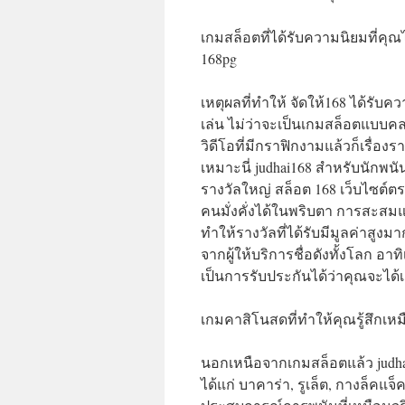
เกมสล็อตที่ได้รับความนิยมที
168pg
เหตุผลที่ทำให้ จัดให้168 ได้รั
เล่น ไม่ว่าจะเป็นเกมสล็อตแบบค
วิดีโอที่มีกราฟิกงามแล้วก็เรื่
เหมาะนี่ judhai168 สำหรับนักพ
รางวัลใหญ่ สล็อต 168 เว็บไซต์
คนมั่งคั่งได้ในพริบตา การสะสมแจ็
ทำให้รางวัลที่ได้รับมีมูลค่าสูง
จากผู้ให้บริการชื่อดังทั้งโลก อาท
เป็นการรับประกันได้ว่าคุณจะได
เกมคาสิโนสดที่ทำให้คุณรู้สึกเห
นอกเหนือจากเกมสล็อตแล้ว judha
ได้แก่ บาคาร่า, รูเล็ต, กางล็คแ