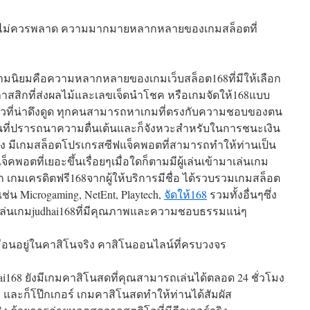
่คุณไม่ควรพลาด ความมากมายหลากหลายของเกมสล็อตที่
บความนิยมคือความหลากหลายของเกมเว็บสล็อต168ที่มีให้เลือก
ลาสสิกที่ส่งผลไม้และเลขเจ็ดนำโชค หรือเกมจัดให้168แบบ
องราวที่น่าดึงดูด ทุกคนสามารถหาเกมที่ตรงกับความชอบของตน
นันที่ปรารถนาความตื่นเต้นและก็จังหวะสำหรับในการชนะเงิน
ตรง มีเกมสล็อตโปรเกรสซีฟแจ็คพอตที่สามารถทำให้ท่านเป็น
คพอตที่เยอะขึ้นเรื่อยๆเมื่อใดก็ตามมีผู้เล่นเข้ามาเล่นเกม
มาก เกมเครดิตฟรี168จากผู้ให้บริการมีชื่อ ได้รวบรวมเกมสล็อต
ิเช่น Microgaming, NetEnt, Playtech,
จัดให้168
รวมทั้งอื่นๆซึ่ง
้เล่นเกมjudhai168ที่มีคุณภาพและความชอบธรรมแน่ๆ
มือนอยู่ในคาสิโนจริง คาสิโนออนไลน์ที่ครบวงจร
i168 ยังมีเกมคาสิโนสดที่คุณสามารถเล่นได้ตลอด 24 ชั่วโมง
จ็ค และก็โป๊กเกอร์ เกมคาสิโนสดทำให้ท่านได้สัมผัส